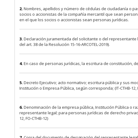
2.
Nombres, apellidos y número de cédulas de ciudadanía o pasa
socios o accionistas de la compañía mercantil que sean person
en el que los socios o accionistas sean personas jurídicas.
3.
Declaración juramentada del solicitante o del representante le
del art. 38 de la Resolución 15-16-ARCOTEL-2019).
4.
En caso de personas jurídicas, la escritura de constitución, 
5.
Decreto Ejecutivo; acto normativo; escritura pública y sus mod
Institución o Empresa Pública, según corresponda; (IT-CTHB-12,
6.
Denominación de la empresa pública, Institución Pública o ra
representante legal; para personas jurídicas de derecho privado,
12, FO-CTHB-12)
7.
Copia del documento de designación del representante legal 