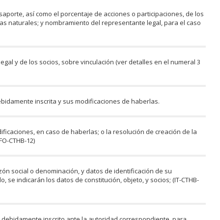
porte, así como el porcentaje de acciones o participaciones, de los
as naturales; y nombramiento del representante legal, para el caso
gal y de los socios, sobre vinculación (ver detalles en el numeral 3
debidamente inscrita y sus modificaciones de haberlas.
ificaciones, en caso de haberlas; o la resolución de creación de la
 FO-CTHB-12)
zón social o denominación, y datos de identificación de su
 se indicarán los datos de constitución, objeto, y socios; (IT-CTHB-
debidamente inscrito ante la autoridad correspondiente, para