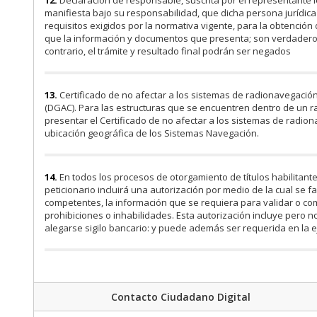
12.
Declaración de responsable, suscrita por el representante leg
manifiesta bajo su responsabilidad, que dicha persona jurídic
requisitos exigidos por la normativa vigente, para la obtención 
que la información y documentos que presenta; son verdaderos
contrario, el trámite y resultado final podrán ser negados
13.
Certificado de no afectar a los sistemas de radionavegación
(DGAC). Para las estructuras que se encuentren dentro de un 
presentar el Certificado de no afectar a los sistemas de radiona
ubicación geográfica de los Sistemas Navegación.
14.
En todos los procesos de otorgamiento de títulos habilitante
peticionario incluirá una autorización por medio de la cual se fa
competentes, la información que se requiera para validar o comp
prohibiciones o inhabilidades. Esta autorización incluye pero n
alegarse sigilo bancario: y puede además ser requerida en la eje
Contacto Ciudadano Digital