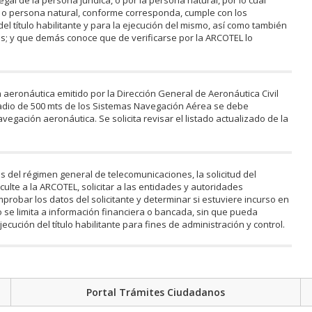
al de la persona jurídica, o por la persona natural, por lo cual
a o persona natural, conforme corresponda, cumple con los
del título habilitante y para la ejecución del mismo, así como también
; y que demás conoce que de verificarse por la ARCOTEL lo
 aeronáutica emitido por la Dirección General de Aeronáutica Civil
radio de 500 mts de los Sistemas Navegación Aérea se debe
vegación aeronáutica. Se solicita revisar el listado actualizado de la
s del régimen general de telecomunicaciones, la solicitud del
culte a la ARCOTEL, solicitar a las entidades y autoridades
robar los datos del solicitante y determinar si estuviere incurso en
o se limita a información financiera o bancada, sin que pueda
cución del título habilitante para fines de administración y control.
Portal Trámites Ciudadanos