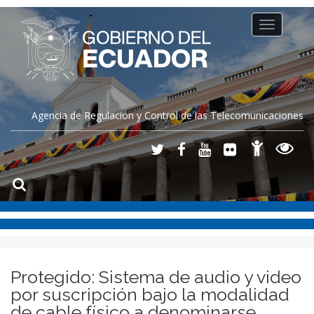
Toggle
navigation
Agencia de Regulación y Control de las Telecomunicaciones
Protegido: Sistema de audio y video
por suscripción bajo la modalidad
de cable físico a denominarse