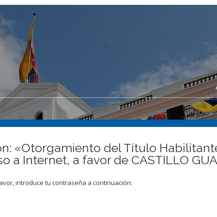
n: «Otorgamiento del Título Habilitante
eso a Internet, a favor de CASTILLO G
avor, introduce tu contraseña a continuación: