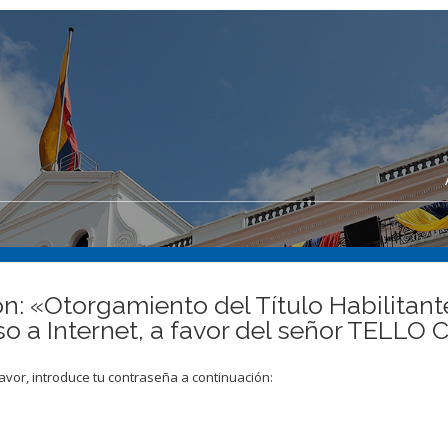
n: «Otorgamiento del Título Habilitante
eso a Internet, a favor del señor TE
avor, introduce tu contraseña a continuación: