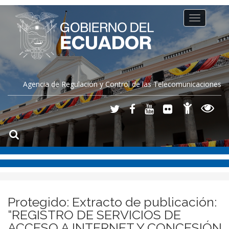
Toggle
navigation
Agencia de Regulación y Control de las Telecomunicaciones
Protegido: Extracto de publicación:
“REGISTRO DE SERVICIOS DE
ACCESO A INTERNET Y CONCESIÓN