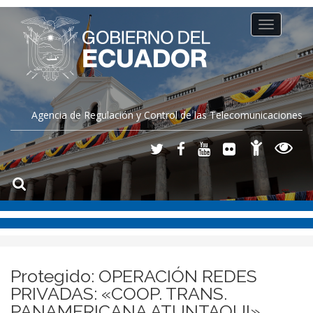
Toggle
navigation
Agencia de Regulación y Control de las Telecomunicaciones
Protegido: OPERACIÓN REDES
PRIVADAS: «COOP. TRANS.
PANAMERICANA ATUNTAQUI»