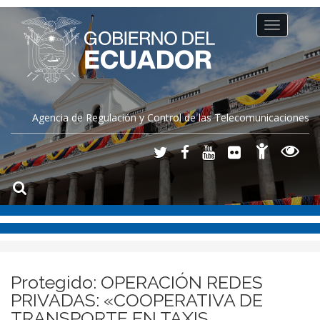
Toggle
navigation
Agencia de Regulación y Control de las Telecomunicaciones
Protegido: OPERACIÓN REDES
PRIVADAS: «COOPERATIVA DE
TRANSPORTE EN TAXIS