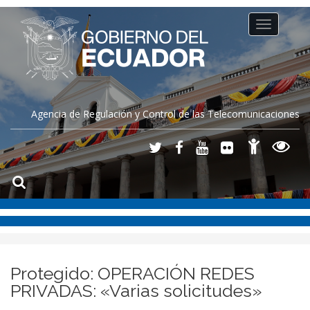
Toggle
navigation
Agencia de Regulación y Control de las Telecomunicaciones
Protegido: OPERACIÓN REDES
PRIVADAS: «Varias solicitudes»