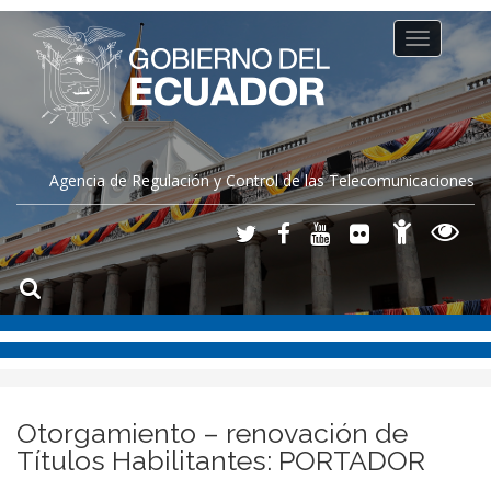
Toggle
navigation
Agencia de Regulación y Control de las Telecomunicaciones
Otorgamiento – renovación de
Títulos Habilitantes: PORTADOR