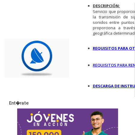
DESCRIPCIÓN:
Servicio que proporci
la transmisión de si
sonidos entre puntos
proporciona a travé
geográfica determinada
REQUISITOS
PARA O
REQUISITOS PARA RE
DESCARGA DE INSTR
Ent�rate