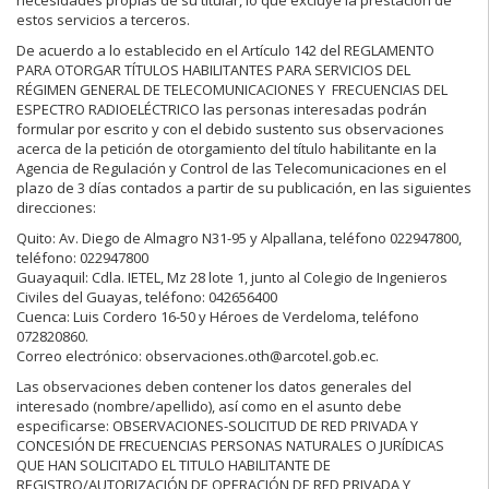
estos servicios a terceros.
De acuerdo a lo establecido en el Artículo 142 del REGLAMENTO
PARA OTORGAR TÍTULOS HABILITANTES PARA SERVICIOS DEL
RÉGIMEN GENERAL DE TELECOMUNICACIONES Y FRECUENCIAS DEL
ESPECTRO RADIOELÉCTRICO las personas interesadas podrán
formular por escrito y con el debido sustento sus observaciones
acerca de la petición de otorgamiento del título habilitante en la
Agencia de Regulación y Control de las Telecomunicaciones en el
plazo de 3 días contados a partir de su publicación, en las siguientes
direcciones:
Quito: Av. Diego de Almagro N31-95 y Alpallana, teléfono 022947800,
teléfono: 022947800
Guayaquil: Cdla. IETEL, Mz 28 lote 1, junto al Colegio de Ingenieros
Civiles del Guayas, teléfono: 042656400
Cuenca: Luis Cordero 16-50 y Héroes de Verdeloma, teléfono
072820860.
Correo electrónico: observaciones.oth@arcotel.gob.ec.
Las observaciones deben contener los datos generales del
interesado (nombre/apellido), así como en el asunto debe
especificarse: OBSERVACIONES-SOLICITUD DE RED PRIVADA Y
CONCESIÓN DE FRECUENCIAS PERSONAS NATURALES O JURÍDICAS
QUE HAN SOLICITADO EL TITULO HABILITANTE DE
REGISTRO/AUTORIZACIÓN DE OPERACIÓN DE RED PRIVADA Y