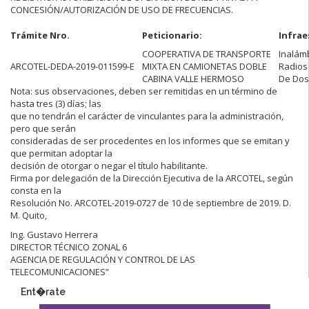
CONCESIÓN/AUTORIZACIÓN DE USO DE FRECUENCIAS.
Trámite Nro.
Peticionario:
Infrae
COOPERATIVA DE TRANSPORTE
Inalámb
ARCOTEL-DEDA-2019-011599-E
MIXTA EN CAMIONETAS DOBLE
Radios
CABINA VALLE HERMOSO
De Dos
Nota: sus observaciones, deben ser remitidas en un término de
hasta tres (3) días; las
que no tendrán el carácter de vinculantes para la administración,
pero que serán
consideradas de ser procedentes en los informes que se emitan y
que permitan adoptar la
decisión de otorgar o negar el título habilitante.
Firma por delegación de la Dirección Ejecutiva de la ARCOTEL, según
consta en la
Resolución No. ARCOTEL-2019-0727 de 10 de septiembre de 2019. D.
M. Quito,
Ing. Gustavo Herrera
DIRECTOR TÉCNICO ZONAL 6
AGENCIA DE REGULACIÓN Y CONTROL DE LAS
TELECOMUNICACIONES”
Ent�rate