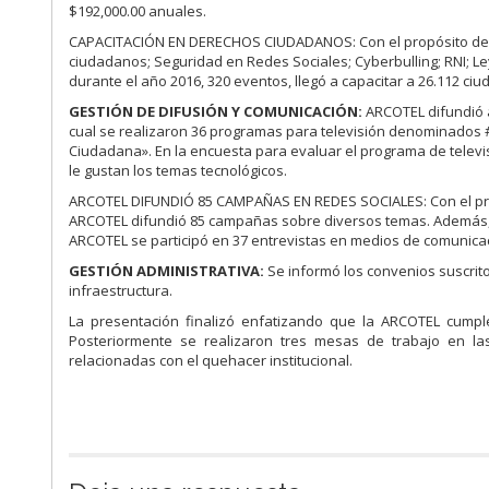
$192,000.00 anuales.
CAPACITACIÓN EN DERECHOS CIUDADANOS: Con el propósito de ca
ciudadanos; Seguridad en Redes Sociales; Cyberbulling; RNI; L
durante el año 2016, 320 eventos, llegó a capacitar a 26.112 ci
GESTIÓN DE DIFUSIÓN Y COMUNICACIÓN:
ARCOTEL difundió a
cual se realizaron 36 programas para televisión denominados #A
Ciudadana». En la encuesta para evaluar el programa de televis
le gustan los temas tecnológicos.
ARCOTEL DIFUNDIÓ 85 CAMPAÑAS EN REDES SOCIALES: Con el propó
ARCOTEL difundió 85 campañas sobre diversos temas. Además, co
ARCOTEL se participó en 37 entrevistas en medios de comunica
GESTIÓN ADMINISTRATIVA:
Se informó los convenios suscrit
infraestructura.
La presentación finalizó enfatizando que la ARCOTEL cumpl
Posteriormente se realizaron tres mesas de trabajo en la
relacionadas con el quehacer institucional.