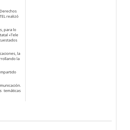
 Derechos
TEL realizó
, para lo
tatal «Tele
ncuestados
caciones, la
rollando la
ompartido
municación.
s temáticas