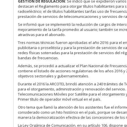
GESTIÓN DE REGULACIÓN:
Se indicó que se expidieron varios 
destacan el Reglamento para otorgar títulos habilitantes para 
radioeléctrico; el de títulos habilitantes tarifas uso de frecu
prestación de servicios de telecomunicaciones y servicios de ra
Se informó que se implementó la reducción de cargos de Interc
mejoramiento de la tarifa promedio al usuario; también se in
atractivas para el abonado.
Tres normas técnicas fueron aprobadas el año 2016: para el en
publicitaria o proselitista y para la prestación de servicios de
redes físicas soterradas para la prestación de servicios del r
bandas de frecuencias.
Además, se procedió a actualizar el Plan Nacional de Frecuenci
contiene el listado de acciones regulatorias de los años 2016 y
objetivos sectoriales y gubernamentales.
Durante el 2016 la ARCOTEL brindó atención a 240 trámites de T
para el otorgamiento, administración y renovación del servicio.
Telecomunicaciones Móviles por Satélite para el otorgamiento y
Primer título de operador móvil virtual en el país.
Otro tema que llamó la atención de los asistentes fue el inform
considerado como un hito histórico en el país, porque se desar
manera la democratización efectiva de las concesiones de los
La Ley Orgánica de Comunicación, en su artículo 106, dispone q