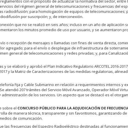
reglamentos con el propósito de actualizar la normativa del sector, entre 
servicios del régimen general de telecomunicaciones y frecuencias del esp
encias radiodifusión; para homologación de equipos de telecomunicaciones; 
diodifusión por suscripción; y, de interconexión.
onexión que no se realizó en seis años; incluso en un año de aplicación 
crementaron los minutos promedio de uso por usuario, y se aumentaron p
vío o recepción de mensajes o llamadas con fines de venta directa, comer
 valor agregado; para el envío o despliegue de infraestructura de soterrami
égimen general de telecomunicaciones y redes privadas; y, para Canalizaci
as y se elaboró y aprobó el Plan Indicativo Regulatorio ARCOTEL 2016-2017
 2017 y la Matriz de Caracterizaciones de las medidas regulatorias, alinead
elefonía Fija y Cable Submarino en relación a requerimientos internos y e
 Se atendió 207 trámites del Servicio Móvil Avanzado, Operador Móvil Virtu
 administración de los servicios. Un aspecto que se destacó es el otorga
e sobre el
CONCURSO PÚBLICO PARA LA ADJUDICACIÓN DE FRECUENCI
rolla de manera técnica, transparente y sin favoritismos, garantizando de
 medios de comunicación.
ue las frecuencias del Espectro Radioeléctrico destinadas al funcionamie