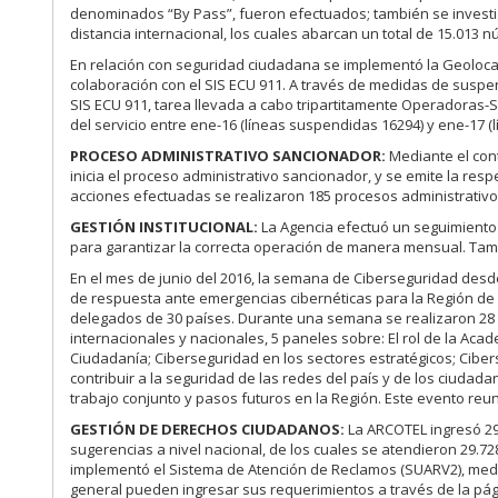
denominados “By Pass”, fueron efectuados; también se investigó
distancia internacional, los cuales abarcan un total de 15.013 
En relación con seguridad ciudadana se implementó la Geolocali
colaboración con el SIS ECU 911. A través de medidas de suspensi
SIS ECU 911, tarea llevada a cabo tripartitamente Operadoras-
del servicio entre ene-16 (líneas suspendidas 16294) y ene-17 
PROCESO ADMINISTRATIVO SANCIONADOR:
Mediante el cont
inicia el proceso administrativo sancionador, y se emite la re
acciones efectuadas se realizaron 185 procesos administrativo
GESTIÓN INSTITUCIONAL:
La Agencia efectuó un seguimiento 
para garantizar la correcta operación de manera mensual. Tamb
En el mes de junio del 2016, la semana de Ciberseguridad desde
de respuesta ante emergencias cibernéticas para la Región de 
delegados de 30 países. Durante una semana se realizaron 28 
internacionales y nacionales, 5 paneles sobre: El rol de la Ac
Ciudadanía; Ciberseguridad en los sectores estratégicos; Cibers
contribuir a la seguridad de las redes del país y de los ciuda
trabajo conjunto y pasos futuros en la Región. Este evento reu
GESTIÓN DE DERECHOS CIUDADANOS:
La ARCOTEL ingresó 29
sugerencias a nivel nacional, de los cuales se atendieron 29.7
implementó el Sistema de Atención de Reclamos (SUARV2), media
general pueden ingresar sus requerimientos a través de la pág