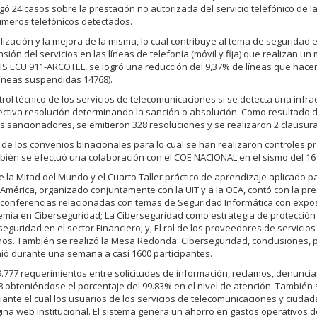
 24 casos sobre la prestación no autorizada del servicio telefónico de l
números telefónicos detectados.
zación y la mejora de la misma, lo cual contribuye al tema de seguridad 
ón del servicios en las líneas de telefonía (móvil y fija) que realizan un 
SIS ECU 911-ARCOTEL, se logró una reducción del 9,37% de líneas que hace
(líneas suspendidas 14768).
rol técnico de los servicios de telecomunicaciones si se detecta una infrac
spectiva resolución determinando la sanción o absolución. Como resultado d
s sancionadores, se emitieron 328 resoluciones y se realizaron 2 clausura
de los convenios binacionales para lo cual se han realizaron controles p
ién se efectuó una colaboración con el COE NACIONAL en el sismo del 16 d
 la Mitad del Mundo y el Cuarto Taller práctico de aprendizaje aplicado 
América, organizado conjuntamente con la UIT y a la OEA, contó con la pr
conferencias relacionadas con temas de Seguridad Informática con expo
ademia en Ciberseguridad; La Ciberseguridad como estrategia de protección 
eguridad en el sector Financiero; y, El rol de los proveedores de servicios
danos. También se realizó la Mesa Redonda: Ciberseguridad, conclusiones,
nió durante una semana a casi 1600 participantes.
.777 requerimientos entre solicitudes de información, reclamos, denuncia
28 obteniéndose el porcentaje del 99.83% en el nivel de atención. También 
nte el cual los usuarios de los servicios de telecomunicaciones y ciudad
ina web institucional. El sistema genera un ahorro en gastos operativos 