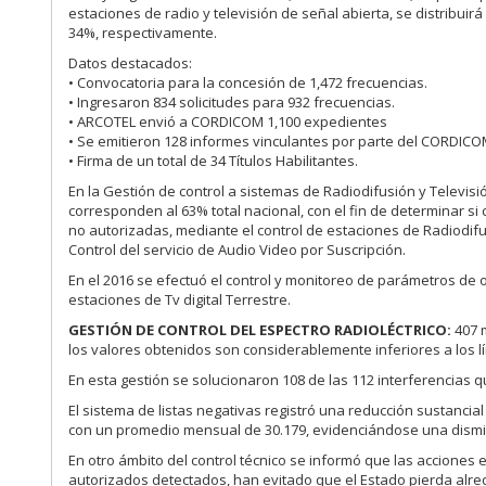
estaciones de radio y televisión de señal abierta, se distribui
34%, respectivamente.
Datos destacados:
• Convocatoria para la concesión de 1,472 frecuencias.
• Ingresaron 834 solicitudes para 932 frecuencias.
• ARCOTEL envió a CORDICOM 1,100 expedientes
• Se emitieron 128 informes vinculantes por parte del CORDICO
• Firma de un total de 34 Títulos Habilitantes.
En la Gestión de control a sistemas de Radiodifusión y Televisi
corresponden al 63% total nacional, con el fin de determinar 
no autorizadas, mediante el control de estaciones de Radiodif
Control del servicio de Audio Video por Suscripción.
En el 2016 se efectuó el control y monitoreo de parámetros de 
estaciones de Tv digital Terrestre.
GESTIÓN DE CONTROL DEL ESPECTRO RADIOLÉCTRICO:
407 m
los valores obtenidos son considerablemente inferiores a los 
En esta gestión se solucionaron 108 de las 112 interferencias 
El sistema de listas negativas registró una reducción sustancial
con un promedio mensual de 30.179, evidenciándose una dismi
En otro ámbito del control técnico se informó que las acciones 
autorizados detectados, han evitado que el Estado pierda alre