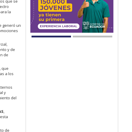
los que se
ectro
para la
se generó un
romociones
cial,
ento y de
ón de
, que
as a los
xternos
al y
miento del
AS
,
 esta
nto de