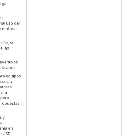
arga
en
mal uso del
n mal uso
ción, se
e las
s.
reventivos
e abril.
para equipos
esencia
sitores
a la
 para
 propuestas
s y
se
anía en
de USD