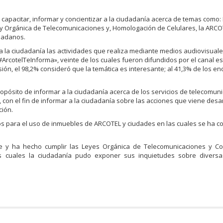
pacitar, informar y concientizar a la ciudadanía acerca de temas como:
ey Orgánica de Telecomunicaciones y, Homologación de Celulares, la ARCO
udadanos.
 la ciudadanía las actividades que realiza mediante medios audiovisuales
rcotelTeInforma», veinte de los cuales fueron difundidos por el canal es
ión, el 98,2% consideró que la temática es interesante; al 41,3% de los e
sito de informar a la ciudadanía acerca de los servicios de telecomuni
n el fin de informar a la ciudadanía sobre las acciones que viene desar
ción.
os para el uso de inmuebles de ARCOTEL y ciudades en las cuales se ha c
e y ha hecho cumplir las Leyes Orgánica de Telecomunicaciones y Co
s cuales la ciudadanía pudo exponer sus inquietudes sobre diversa