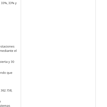
n 33%, 33% y
estaciones
 mediante el
ierta y 30
cando que
 362.158,
o
istemas