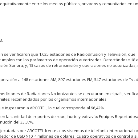
rá equitativamente entre los medios públicos, privados y comunitarios en u
M.
ón se verificaron que 1.025 estaciones de Radiodifusión y Televisión, que
si cumplen con los parámetros de operación autorizados. Detectándose 18 
usión Sonora; y, 13 casos de retransmisión y operaciones no autorizadas,
operación a 148 estaciones AM, 897 estaciones FM, 547 estaciones de Tv ab
ediciones de Radiaciones No Ionizantes se ejecutaron en el país, verifi
límites recomendados por los organismos internacionales.
que ingresaron a ARCOTEL, lo cual corresponde al 96,42%.
 en la cantidad de reportes de robo, hurto y extravío: Equipos Reportados:
nución del 33,37%.
ejecutadas por ARCOTEL frente a los sistemas de telefonía internacional n
dedor de USD $10. 4 millones de dólares. Cuatro operativos de control a s