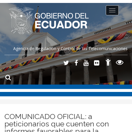
Toggle
navigation
Agencia de Regulación y Control de las Telecomunicaciones
COMUNICADO OFICIAL: a
peticionarios que cuenten con
informes favorables para la