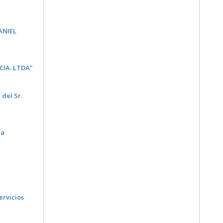
ANIEL
CIA. LTDA”
 del Sr.
la
ervicios