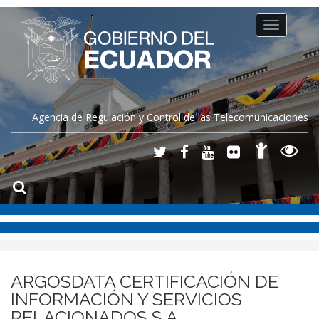
Toggle
navigation
Agencia de Regulación y Control de las Telecomunicaciones
ARGOSDATA CERTIFICACIÓN DE
INFORMACIÓN Y SERVICIOS
RELACIONADOS S.A