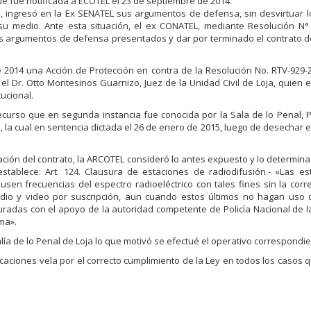
que fue notificada a ECOTEL el 23 de septiembre de 2014.
, ingresó en la Ex SENATEL sus argumentos de defensa, sin desvirtuar l
su medio. Ante esta situación, el ex CONATEL, mediante Resolución N°
os argumentos de defensa presentados y dar por terminado el contrato 
e 2014 una Acción de Protección en contra de la Resolución No. RTV-929
el Dr. Otto Montesinos Guarnizo, Juez de la Unidad Civil de Loja, quien 
tucional.
ecurso que en segunda instancia fue conocida por la Sala de lo Penal, Pe
oja, la cual en sentencia dictada el 26 de enero de 2015, luego de desechar 
ción del contrato, la ARCOTEL consideró lo antes expuesto y lo determinad
tablece: Art. 124. Clausura de estaciones de radiodifusión.- «Las es
usen frecuencias del espectro radioeléctrico con tales fines sin la cor
audio y video por suscripción, aun cuando estos últimos no hagan uso 
usuradas con el apoyo de la autoridad competente de Policía Nacional de l
ma».
ía de lo Penal de Loja lo que motivó se efectué el operativo correspondie
icaciones vela por el correcto cumplimiento de la Ley en todos los casos 