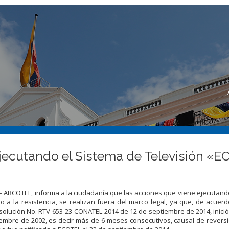
jecutando el Sistema de Televisión «EC
– ARCOTEL, informa a la ciudadanía que las acciones que viene ejecutand
o a la resistencia, se realizan fuera del marco legal, ya que, de acuer
esolución No. RTV-653-23-CONATEL-2014 de 12 de septiembre de 2014, inici
iembre de 2002, es decir más de 6 meses consecutivos, causal de revers