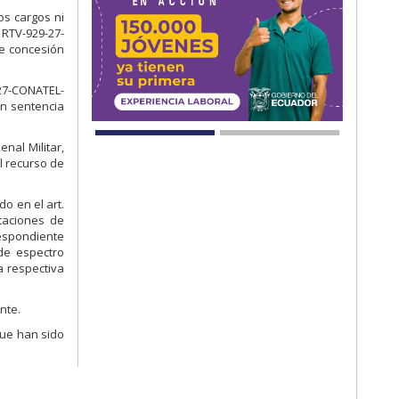
os cargos ni
 RTV-929-27-
de concesión
-27-CONATEL-
en sentencia
nal Militar,
el recurso de
o en el art.
taciones de
respondiente
de espectro
a respectiva
nte.
que han sido