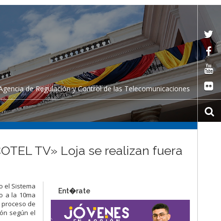
Agencia de Regulación y Control de las Telecomunicaciones
OTEL TV» Loja se realizan fuera
o el Sistema
Ent�rate
do a la 10ma
ó proceso de
ión según el