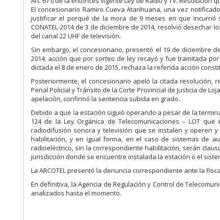
Art. 67 i) de la entonces vigente Ley de Radio y TV. Resolución 
El concesionario Ramiro Cueva Atarihuana, una vez notificado
justificar el porqué de la mora de 9 meses en que incurrió 
CONATEL-2014 de 3 de diciembre de 2014, resolvió desechar l
del canal 22 UHF de televisión.
Sin embargo, el concesionario, presentó el 19 de diciembre d
2014; acción que por sorteo de ley recayó y fue tramitada por 
dictada el 8 de enero de 2015, rechaza la referida acción consti
Posteriormente, el concesionario apeló la citada resolución, r
Penal Policial y Tránsito de la Corte Provincial de Justicia de L
apelación, confirmó la sentencia subida en grado.
Debido a que la estación siguió operando a pesar de la termina
124 de la Ley Orgánica de Telecomunicaciones – LOT que es
radiodifusión sonora y televisión que se instalen y operen y 
habilitación, y en igual forma, en el caso de sistemas de 
radioeléctrico, sin la correspondiente habilitación, serán cla
jurisdicción donde se encuentre instalada la estación o el siste
La ARCOTEL presentó la denuncia correspondiente ante la Fiscal
En definitiva, la Agencia de Regulación y Control de Telecomun
analizados hasta el momento.