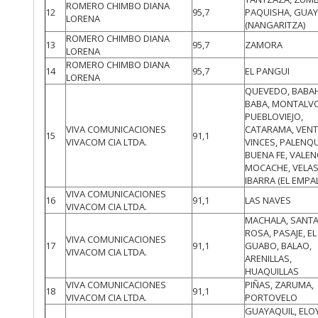
ROMERO CHIMBO DIANA
12
95,7
PAQUISHA, GUAY
LORENA
(NANGARITZA)
ROMERO CHIMBO DIANA
13
95,7
ZAMORA
LORENA
ROMERO CHIMBO DIANA
14
95,7
EL PANGUI
LORENA
QUEVEDO, BABA
BABA, MONTALVO
PUEBLOVIEJO,
VIVA COMUNICACIONES
CATARAMA, VENT
15
91,1
VIVACOM CIA LTDA.
VINCES, PALENQU
BUENA FE, VALEN
MOCACHE, VELA
IBARRA (EL EMPA
VIVA COMUNICACIONES
16
91,1
LAS NAVES
VIVACOM CIA LTDA.
MACHALA, SANT
ROSA, PASAJE, EL
VIVA COMUNICACIONES
17
91,1
GUABO, BALAO,
VIVACOM CIA LTDA.
ARENILLAS,
HUAQUILLAS
VIVA COMUNICACIONES
PIÑAS, ZARUMA,
18
91,1
VIVACOM CIA LTDA.
PORTOVELO
GUAYAQUIL, ELO