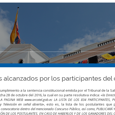
 alcanzados por los participantes del
mplimiento a la sentencia constitucional emitida por el Tribunal de la Sala
echa 28 de octubre del 2016, la cual en su parte resolutiva indica: «
la Direct
LA PAGINA WEB www.arcotel.gob.ec LA LISTA DE LOS 834 PARTICIPANTES, 
Televisión en señal abierta»
, esto es, la lista de los postulantes que
e la convocatoria dentro del mencionado Concurso Público, así como, PUBLICARÁ
CIÓN DE LOS POSTULANTES, EN CASO DE HABERLOS Y DE LOS GANADORES DEL