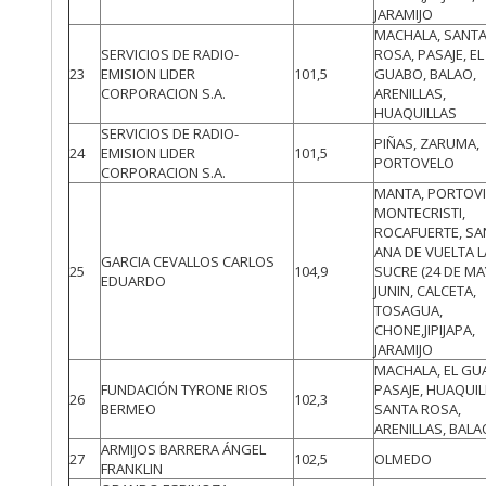
JARAMIJO
MACHALA, SANT
SERVICIOS DE RADIO-
ROSA, PASAJE, EL
23
EMISION LIDER
101,5
GUABO, BALAO,
CORPORACION S.A.
ARENILLAS,
HUAQUILLAS
SERVICIOS DE RADIO-
PIÑAS, ZARUMA,
24
EMISION LIDER
101,5
PORTOVELO
CORPORACION S.A.
MANTA, PORTOVI
MONTECRISTI,
ROCAFUERTE, SA
ANA DE VUELTA 
GARCIA CEVALLOS CARLOS
25
104,9
SUCRE (24 DE MA
EDUARDO
JUNIN, CALCETA,
TOSAGUA,
CHONE,JIPIJAPA,
JARAMIJO
MACHALA, EL GU
FUNDACIÓN TYRONE RIOS
PASAJE, HUAQUIL
26
102,3
BERMEO
SANTA ROSA,
ARENILLAS, BALA
ARMIJOS BARRERA ÁNGEL
27
102,5
OLMEDO
FRANKLIN