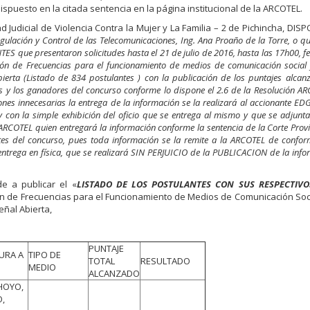
dispuesto en la citada sentencia en la página institucional de la ARCOTEL.
d Judicial de Violencia Contra la Mujer y La Familia – 2 de Pichincha, DISP
gulación y Control de las Telecomunicaciones, Ing. Ana Proaño de la Torre, o q
 que presentaron solicitudes hasta el 21 de julio de 2016, hasta las 17h00, fe
ión de Frecuencias para el funcionamiento de medios de comunicación social
bierta (Listado de 834 postulantes ) con la publicación de los puntajes alcan
los y los ganadores del concurso conforme lo dispone el 2.6 de la Resolución A
ones innecesarias la entrega de la información se la realizará al accionante E
on la simple exhibición del oficio que se entrega al mismo y que se adjunta
 ARCOTEL quien entregará la información conforme la sentencia de la Corte Prov
lantes del concurso, pues toda información se la remite a la ARCOTEL de confo
rega en física, que se realizará SIN PERJUICIO de la PUBLICACION de la info
e a publicar el «
LISTADO DE LOS POSTULANTES CON SUS RESPECTIVO
ión de Frecuencias para el Funcionamiento de Medios de Comunicación Soc
eñal Abierta,
PUNTAJE
URA A
TIPO DE
TOTAL
RESULTADO
MEDIO
ALCANZADO
HOYO,
,