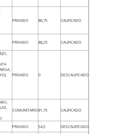
A
PRIVADO
86,75
CALIFICADO
PRIVADO
86,25
CALIFICADO
EJO,
NTA
LARGA,
YO),
PRIVADO
0
DESCALIFICADO
ABO,
LAS,
COMUNITARIO
81,75
CALIFICADO
O
PRIVADO
54,5
DESCALIFICADO