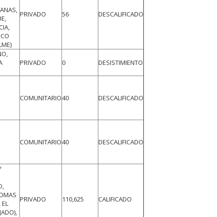
ANAS,
PRIVADO
56
DESCALIFICADO
E,
CIA,
SCO
LME)
NO,
A
PRIVADO
0
DESISTIMIENTO
COMUNITARIO
40
DESCALIFICADO
COMUNITARIO
40
DESCALIFICADO
Y
O,
LOMAS
PRIVADO
110,625
CALIFICADO
 EL
JADO),