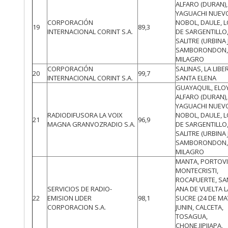
ALFARO (DURAN),
YAGUACHI NUEV
CORPORACIÓN
NOBOL, DAULE, 
19
89,3
INTERNACIONAL CORINT S.A.
DE SARGENTILLO,
SALITRE (URBINA 
SAMBORONDON
MILAGRO
CORPORACIÓN
SALINAS, LA LIBE
20
99,7
INTERNACIONAL CORINT S.A.
SANTA ELENA
GUAYAQUIL, ELO
ALFARO (DURAN),
YAGUACHI NUEV
RADIODIFUSORA LA VOIX
NOBOL, DAULE, 
21
96,9
MAGNA GRANVOZRADIO S.A.
DE SARGENTILLO,
SALITRE (URBINA 
SAMBORONDON
MILAGRO
MANTA, PORTOVI
MONTECRISTI,
ROCAFUERTE, SA
SERVICIOS DE RADIO-
ANA DE VUELTA 
22
EMISION LIDER
98,1
SUCRE (24 DE MA
CORPORACION S.A.
JUNIN, CALCETA,
TOSAGUA,
CHONE,JIPIJAPA,