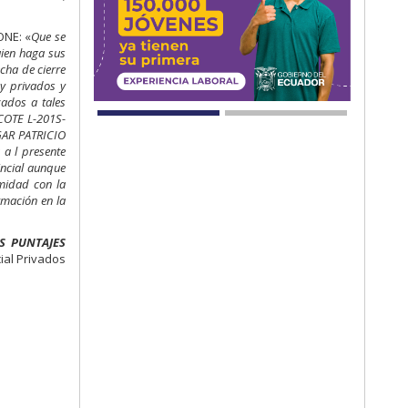
ONE: «
Que se
uien haga sus
cha de cierre
 y privados y
zados a tales
RCOTE L-201S-
DGAR PATRICIO
 a l presente
incial aunque
rmidad con la
rmación en la
S PUNTAJES
ial Privados