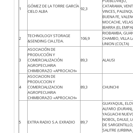
PUEBLOVIEJO,
GÓMEZ DE LA TORRE GARCÍA
CATARAMA, VENT
1
92,3
CIELO ALBA
VINCES, PALENQU
BUENA FE, VALEN
MOCACHE, VELA
IBARRA (EL EMPA
RIOBAMBA, GUA
TECHNOLOGY STORAGE
2
106,9
CHAMBO, VILLA L
&SENDING CIA.LTDA.
UNION (COLTA)
ASOCIACIÓN DE
PRODUCCIÓN Y
3
COMERCIALIZACIÓN
89,3
ALAUSI
AGROPECUARIA
CHIMBORAZO «APROCACH»
ASOCIACION DE
PRODUCCION Y
4
COMERCIALIZACION
89,3
CHUNCHI
AGROPECUARIA
CHIMBORAZO «APROCACH»
GUAYAQUIL, ELO
ALFARO (DURAN),
YAGUACHI NUEV
NOBOL, DAULE, 
5
EXTRA RADIO S.A. EXRADIO
89,7
DE SARGENTILLO,
SALITRE (URBINA 