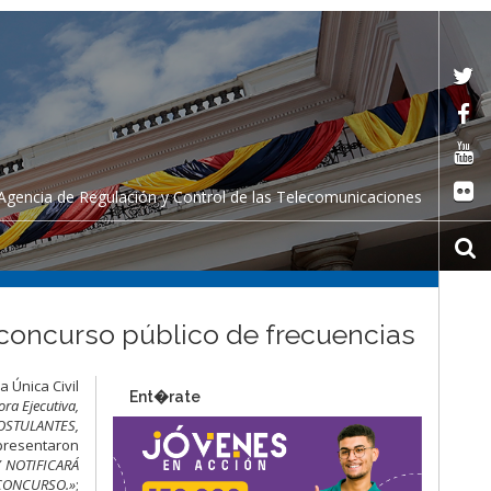
Agencia de Regulación y Control de las Telecomunicaciones
 concurso público de frecuencias
 Única Civil
Ent�rate
ora Ejecutiva,
POSTULANTES,
 presentaron
 Y NOTIFICARÁ
 CONCURSO.»
;