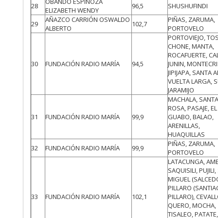
OBANDO ESPINOZA
28
96,5
SHUSHUFINDI
ELIZABETH WENDY
AÑAZCO CARRIÓN OSWALDO
PIÑAS, ZARUMA,
29
102,7
ALBERTO
PORTOVELO
PORTOVIEJO, TO
CHONE, MANTA,
ROCAFUERTE, CA
30
FUNDACIÓN RADIO MARÍA
94,5
JUNIN, MONTECRI
JIPIJAPA, SANTA 
VUELTA LARGA, S
JARAMIJO
MACHALA, SANT
ROSA, PASAJE, EL
31
FUNDACIÓN RADIO MARÍA
99,9
GUABO, BALAO,
ARENILLAS,
HUAQUILLAS
PIÑAS, ZARUMA,
32
FUNDACIÓN RADIO MARÍA
99,9
PORTOVELO
LATACUNGA, AM
SAQUISILI, PUJILI
MIGUEL (SALCEDO
PILLARO (SANTI
33
FUNDACIÓN RADIO MARÍA
102,1
PILLARO), CEVALL
QUERO, MOCHA,
TISALEO, PATATE