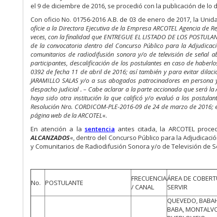
el 9 de diciembre de 2016, se procedió con la publicación de lo 
Con oficio No. 01756-2016 A.B. de 03 de enero de 2017, la Unida
oficie a la Directora Ejecutiva de la Empresa ARCOTEL Agencia de Re
veces, con la finalidad que ENTREGUE EL LISTADO DE LOS POSTULANTES
de la convocatoria dentro del Concurso Público para la Adjudicac
comunitarios de radiodifusión sonora y/o de televisión de señal a
participantes, descalificación de los postulantes en caso de haber
0392 de fecha 11 de abril de 2016; así también y para evitar dilaci
JARAMILLO SALAS y/o a sus abogados patrocinadores en persona y c
despacho judicial . – Cabe aclarar a la parte accionada que será la
haya sido otra institución la que calificó y/o evaluó a los postu
Resolución Nro. CORDICOM-PLE-2016-09 de 24 de marzo de 2016; ent
página web de la ARCOTEL
«.
En atención a la
sentencia
antes citada, la ARCOTEL proced
ALCANZADOS
«, dentro del Concurso Público para la Adjudicac
y Comunitarios de Radiodifusión Sonora y/o de Televisión de S
FRECUENCIA
ÁREA DE COBERT
No.
POSTULANTE
/ CANAL
SERVIR
QUEVEDO, BABA
BABA, MONTALVO