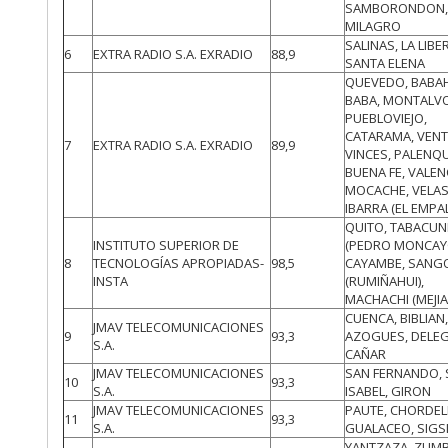
SAMBORONDON
MILAGRO
SALINAS, LA LIBE
6
EXTRA RADIO S.A. EXRADIO
88,9
SANTA ELENA
QUEVEDO, BABA
BABA, MONTALVO
PUEBLOVIEJO,
CATARAMA, VENT
7
EXTRA RADIO S.A. EXRADIO
89,9
VINCES, PALENQU
BUENA FE, VALEN
MOCACHE, VELA
IBARRA (EL EMPA
QUITO, TABACU
INSTITUTO SUPERIOR DE
(PEDRO MONCAY
8
TECNOLOGÍAS APROPIADAS-
98,5
CAYAMBE, SANG
INSTA
(RUMIÑAHUI),
MACHACHI (MEJIA
CUENCA, BIBLIAN
JMAV TELECOMUNICACIONES
9
93,3
AZOGUES, DELEG
S.A.
CAÑAR
JMAV TELECOMUNICACIONES
SAN FERNANDO,
10
93,3
S.A.
ISABEL, GIRON
JMAV TELECOMUNICACIONES
PAUTE, CHORDEL
11
93,3
S.A.
GUALACEO, SIGS
YANTZAZA, ZUMB