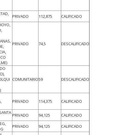
,
RTAD,
PRIVADO
112,875
CALIFICADO
HOYO,
,
ANAS,
PRIVADO
74,5
DESCALIFICADO
E,
CIA,
SCO
LME)
NDO
O),
OLQUI
COMUNITARIO
59
DESCALIFICADO
)
,
,
PRIVADO
114,375
CALIFICADO
 SANTA
PRIVADO
94,125
CALIFICADO
EG,
PRIVADO
94,125
CALIFICADO
IG
I,