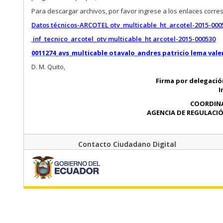
Para descargar archivos, por favor ingrese a los enlaces corre
Datos técnicos-ARCOTEL otv_multicable_ht_arcotel-2015-000
inf_tecnico_arcotel_otv multicable_ht arcotel-2015-000530
0011274_avs_multicable otavalo_andres patricio lema vale
D. M. Quito,
Firma por delegación
I
COORDINA
AGENCIA DE REGULACI
Contacto Ciudadano Digital