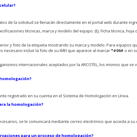
celular?
atos de la solicitud se llenarán directamente en el portal web durante ingre
ificaciones técnicas, marca y modelo del equipo. (Ej: Ficha técnica, hoja 
osterior y foto de la etiqueta mostrando su marca y modelo. Para equipos 
s necesario incluir la foto de su IMEI que aparece al marcar
*#06#
o en su
 organismos internacionales aceptados por la ARCOTEL, los mismos que se ve
e homologación?
citante registrado en su cuenta en el Sistema de Homologación en Línea.
para la homologación?
ecesarios, se le comunicará mediante correo electrónico que acceda a su
ervaciones para un proceso de homologación?