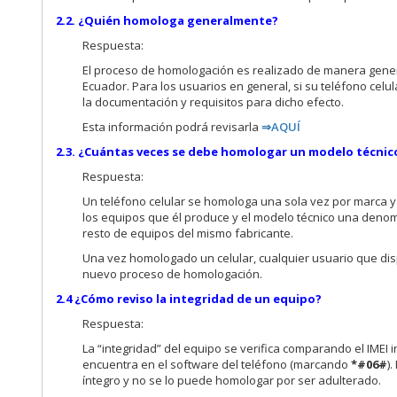
2.2. ¿Quién homologa generalmente?
Respuesta:
El proceso de homologación es realizado de manera genera
Ecuador. Para los usuarios en general, si su teléfono ce
la documentación y requisitos para dicho efecto.
Esta información podrá revisarla
⇒AQUÍ
2.3. ¿Cuántas veces se debe homologar un modelo técnico
Respuesta:
Un teléfono celular se homologa una sola vez por marca y
los equipos que él produce y el modelo técnico una denomi
resto de equipos del mismo fabricante.
Una vez homologado un celular, cualquier usuario que disp
nuevo proceso de homologación.
2.4 ¿Cómo reviso la integridad de un equip
o?
Respuesta:
La “integridad” del equipo se verifica comparando el IMEI i
encuentra en el software del teléfono (marcando
*#06#
)
íntegro y no se lo puede homologar por ser adulterado.