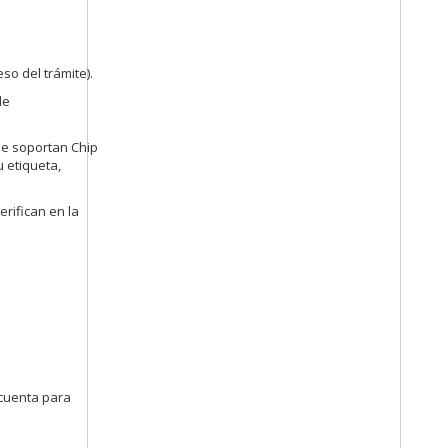
so del trámite).
de
que soportan Chip
 etiqueta,
rifican en la
 cuenta para