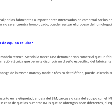
l por los fabricantes o importadores interesados en comercializar los e
lular no se encuentra homologado, puede realizar el proceso de homologa
 de equipo celular?
 modelo técnico. Siendo la marca una denominación comercial que un fabr
nación técnica que permite distinguir un diseño específico del fabricante 
onga de la misma marca y modelo técnico de teléfono, puede utilizarlo si
nscrito en la etiqueta, bandeja del SIM, carcasa o caja del equipo con el IM
. En caso de que los números IMEIs que se obtengan sean diferentes, el e