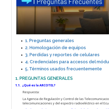
1. Preguntas generales
2. Homologación de equipos
3. Perdidas y reportes de celulares
4. Credenciales para accesos del mód
5. Términos usados frecuentemente
1. PREGUNTAS GENERALES
1.1. ¿Qué es la ARCOTEL?
Respuesta:
La Agencia de Regulación y Control de las Telecomunicacio
telecomunicaciones y del espectro radioeléctrico en el Ecu