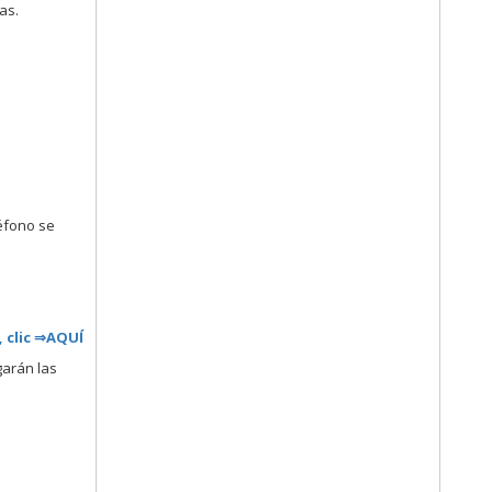
as.
léfono se
,
clic ⇒AQUÍ
garán las