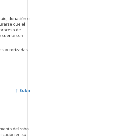
quio, donación o
urarse que el
 proceso de
e cuente con
das autorizadas
↑ Subir
omento del robo.
nicación en su