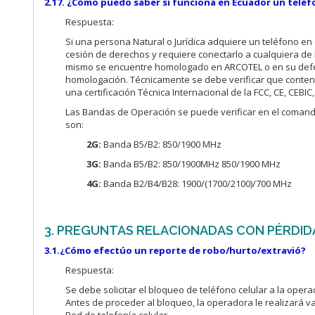
2.17. ¿Cómo puedo saber si funciona en Ecuador un telé
Respuesta:
Si una persona Natural o Jurídica adquiere un teléfono en 
cesión de derechos y requiere conectarlo a cualquiera de 
mismo se encuentre homologado en ARCOTEL o en su defect
homologación. Técnicamente se debe verificar que conten
una certificación Técnica Internacional de la FCC, CE, CEB
Las Bandas de Operación se puede verificar en el comando
son:
2G:
Banda B5/B2: 850/1900 MHz
3G:
Banda B5/B2: 850/1900MHz 850/1900 MHz
4G:
Banda B2/B4/B28: 1900/(1700/2100)/700 MHz
3. PREGUNTAS RELACIONADAS CON PÉRDID
3.1.¿Cómo efectúo un reporte de robo/hurto/extravió?
Respuesta:
Se debe solicitar el bloqueo de teléfono celular a la oper
Antes de proceder al bloqueo, la operadora le realizará va
Red de telefonía celular.