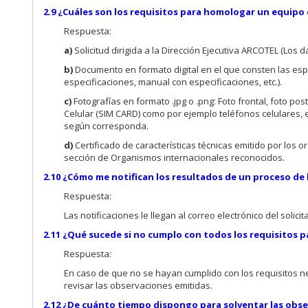
2.9 ¿Cuáles son los requisitos para homologar un equipo 
Respuesta:
a)
Solicitud dirigida a la Dirección Ejecutiva ARCOTEL (Los d
b)
Documento en formato digital en el que consten las espec
especificaciones, manual con especificaciones, etc.).
c)
Fotografías en formato .jpg o .png: Foto frontal, foto p
Celular (SIM CARD) como por ejemplo teléfonos celulares, e
según corresponda.
d)
Certificado de características técnicas emitido por los
sección de Organismos internacionales reconocidos.
2.10 ¿Cómo me notifican los resultados de un proceso d
Respuesta:
Las notificaciones le llegan al correo electrónico del soli
2.11 ¿Qué sucede si no cumplo con todos los requisitos 
Respuesta:
En caso de que no se hayan cumplido con los requisitos n
revisar las observaciones emitidas.
2.12 ¿De cuánto tiempo dispongo para solventar las obs