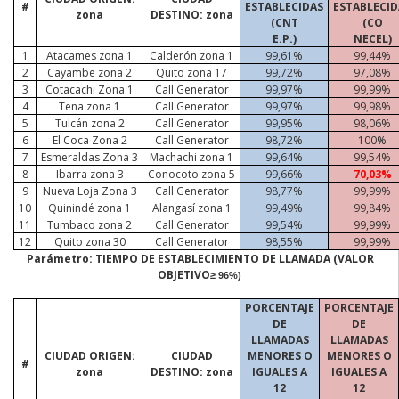
#
ESTABLECIDAS
ESTABLECID
zona
DESTINO: zona
(CNT
(CO
E.P.)
NECEL)
1
Atacames
zona 1
Calderón zona 1
99,61%
99,44%
2
Cayambe zona 2
Quito zona 17
99,72%
97,08%
3
Cotacachi Zona 1
Call
Generator
99,97%
99,99%
4
Tena zona 1
Call
Generator
99,97%
99,98%
5
Tulcán zona 2
Call
Generator
99,95%
98,06%
6
El Coca Zona 2
Call
Generator
98,72%
100%
7
Esmeraldas Zona 3
Machachi zona 1
99,64%
99,54%
8
Ibarra zona 3
Conocoto zona 5
99,66%
70,03%
9
Nueva Loja Zona 3
Call
Generator
98,77%
99,99%
10
Quinindé zona 1
Alangasí zona 1
99,49%
99,84%
11
Tumbaco zona 2
Call
Generator
99,54%
99,99%
12
Quito zona 30
Call
Generator
98,55%
99,99%
Parámetro: TIEMPO DE ESTABLECIMIENTO DE LLAMADA (VALOR
OBJETIVO
≥ 96%)
PORCENTAJE
PORCENTAJE
DE
DE
LLAMADAS
LLAMADAS
CIUDAD ORIGEN:
CIUDAD
MENORES O
MENORES O
#
zona
DESTINO: zona
IGUALES A
IGUALES A
12
12