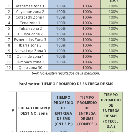
S.A.)
1
Atacames
zona 1
100%
100%
100%
2
Cayambe zona 2
100%
100%
100%
3
Cotacachi Zona 1
100%
100%
100%
4
Tena zona 1
100%
100%
100%
5
Tulcán zona 2
100%
100%
100%
6
El Coca Zona 2
100%
100%
100%
7
Esmeraldas Zona 3
100%
100%
100%
8
Ibarra zona 3
100%
100%
100%
9
Nueva Loja Zona 3
100%
100%
100%
10
Quinindé zona 1
100%
100%
100%
11
Tumbaco zona 2
100%
100%
100%
12
Quito zona 30
—
100%
100%
(—):
No existen resultados de la medición.
Parámetro: TIEMPO PROMEDIO DE ENTREGA DE SMS
TIEMPO
TIEMPO
TIEMPO
PROMEDIO
PROMEDIO
PROMEDIO
DE
CIUDAD ORIGEN y
DE
DE
#
ENTREGA
DESTINO: zona
ENTREGA
ENTREGA
DE SMS
DE SMS
DE SMS
(OTECEL
(CNT E.P.)
(CONECEL)
S.A.)