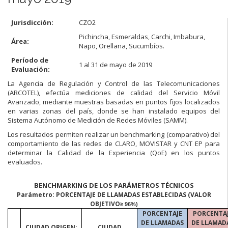
Jurisdicción:
CZO2
Pichincha, Esmeraldas, Carchi, Imbabura,
Área:
Napo, Orellana, Sucumbíos.
Período de
1 al 31 de mayo de 2019
Evaluación:
La Agencia de Regulación y Control de las Telecomunicaciones
(ARCOTEL), efectúa mediciones de calidad del Servicio Móvil
Avanzado, mediante muestras basadas en puntos fijos localizados
en varias zonas del país, donde se han instalado equipos del
Sistema Autónomo de Medición de Redes Móviles (SAMM).
Los resultados permiten realizar un benchmarking (comparativo) del
comportamiento de las redes de CLARO, MOVISTAR y CNT EP para
determinar la Calidad de la Experiencia (
QoE
) en los puntos
evaluados.
BENCHMARKING DE LOS PARÁMETROS TÉCNICOS
Parámetro: PORCENTAJE DE LLAMADAS ESTABLECIDAS (VALOR
OBJETIVO
≥ 96%)
PORCENTAJE
PORCENTA
DE LLAMADAS
DE LLAMAD
CIUDAD ORIGEN:
CIUDAD