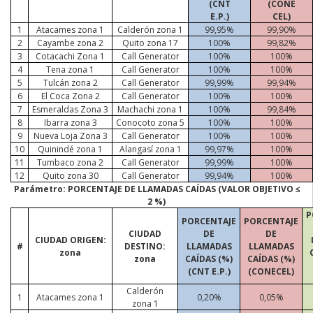
(CNT
(CONE
E.P.)
CEL)
1
Atacames
zona 1
Calderón zona 1
99,95%
99,90%
2
Cayambe zona 2
Quito zona 17
100%
99,82%
3
Cotacachi Zona 1
Call
Generator
100%
100%
4
Tena zona 1
Call
Generator
100%
100%
5
Tulcán zona 2
Call
Generator
99,99%
99,94%
6
El Coca Zona 2
Call
Generator
100%
100%
7
Esmeraldas Zona 3
Machachi zona 1
100%
99,84%
8
Ibarra zona 3
Conocoto zona 5
100%
100%
9
Nueva Loja Zona 3
Call
Generator
100%
100%
10
Quinindé zona 1
Alangasí zona 1
99,97%
100%
11
Tumbaco zona 2
Call
Generator
99,99%
100%
12
Quito zona 30
Call
Generator
99,94%
100%
Parámetro: PORCENTAJE DE LLAMADAS CAÍDAS (VALOR OBJETIVO ≤
2 %)
P
PORCENTAJE
PORCENTAJE
CIUDAD
DE
DE
CIUDAD ORIGEN:
#
DESTINO:
LLAMADAS
LLAMADAS
zona
zona
CAÍDAS (%)
CAÍDAS (%)
(CNT E.P.)
(CONECEL)
Calderón
1
Atacames
zona 1
0,20%
0,05%
zona 1