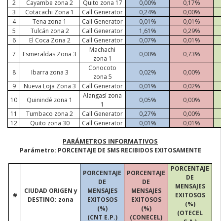
2
Cayambe zona 2
Quito zona 17
0,00%
0,17%
3
Cotacachi Zona 1
Call
Generator
0,24%
0,00%
4
Tena zona 1
Call
Generator
0,01%
0,01%
5
Tulcán zona 2
Call
Generator
1,61%
0,29%
6
El Coca Zona 2
Call
Generator
0,07%
0,01%
Machachi
7
Esmeraldas Zona 3
0,00%
0,73%
zona 1
Conocoto
8
Ibarra zona 3
0,02%
0,00%
zona 5
9
Nueva Loja Zona 3
Call
Generator
0,01%
0,02%
Alangasí zona
10
Quinindé zona 1
0,05%
0,00%
1
11
Tumbaco zona 2
Call
Generator
0,27%
0,00%
12
Quito zona 30
Call
Generator
0,01%
0,01%
PARÁMETROS INFORMATIVOS
Parámetro: PORCENTAJE DE SMS RECIBIDOS EXITOSAMENTE
PORCENTAJE
PORCENTAJE
PORCENTAJE
DE
DE
DE
MENSAJES
CIUDAD ORIGEN y
MENSAJES
MENSAJES
#
EXITOSOS
DESTINO: zona
EXITOSOS
EXITOSOS
(%)
(%)
(%)
(OTECEL
(CNT E.P.)
(CONECEL)