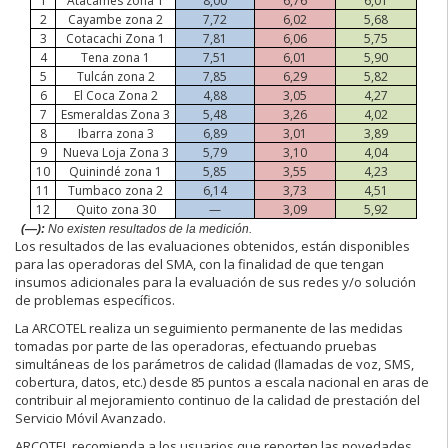
1
Atacames
zona 1
8,00
6,76
6,01
2
Cayambe zona 2
7,72
6,02
5,68
3
Cotacachi Zona 1
7,81
6,06
5,75
4
Tena zona 1
7,51
6,01
5,90
5
Tulcán zona 2
7,85
6,29
5,82
6
El Coca Zona 2
4,88
3,05
4,27
7
Esmeraldas Zona 3
5,48
3,26
4,02
8
Ibarra zona 3
6,89
3,01
3,89
9
Nueva Loja Zona 3
5,79
3,10
4,04
10
Quinindé zona 1
5,85
3,55
4,23
11
Tumbaco zona 2
6,14
3,73
4,51
12
Quito zona 30
—
3,09
5,92
(—):
No existen resultados de la medición.
Los resultados de las evaluaciones obtenidos, están disponibles
para las operadoras del SMA, con la finalidad de que tengan
insumos adicionales para la evaluación de sus redes y/o solución
de problemas específicos.
La ARCOTEL realiza un seguimiento permanente de las medidas
tomadas por parte de las operadoras, efectuando pruebas
simultáneas de los parámetros de calidad (llamadas de voz, SMS,
cobertura, datos, etc.) desde 85 puntos a escala nacional en aras de
contribuir al mejoramiento continuo de la calidad de prestación del
Servicio Móvil Avanzado.
ARCOTEL recomienda a los usuarios que reporten las novedades