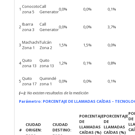
Conocoto
Call
1
0,0%
0,0%
0,1%
zona 5
Generator
Ibarra
Call
2
0,0%
0,0%
3,7%
zona 3
Generator
Machachi
Tulcán
3
1,5%
1,5%
0,0%
Zona 1
Zona 2
Quito
Quito
4
1,2%
0,1%
0,8%
zona 13
zona 13
Quito
Quinindé
5
0,0%
0,0%
0,1%
zona 17
zona 1
(—):
No existen resultados de la medición
Parámetro: PORCENTAJE DE LLAMADAS CAÍDAS – TECNOLOGÍ
PO
PORCENTAJE
PORCENTAJE
DE
DE
DE
LL
CIUDAD
CIUDAD
LLAMADAS
LLAMADAS
CAÍ
#
ORIGEN:
DESTINO:
CAÍDAS (%)
CAÍDAS (%)