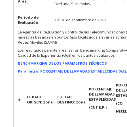
Área:
Orellana, Sucumbíos.
Período de
1 al 30 de septiembre de 2018
Evaluación:
La Agencia de Regulación y Control de las Telecomunicaciones 
muestras basadas en puntos fijos localizados en varias zonas
Redes Móviles (SAMM).
Los resultados permiten realizar un benchmarking (comparativ
Calidad de la Experiencia (QoE) en los puntos evaluados.
BENCHMARKING DE LOS PARÁMETROS TÉCNICOS
Parámetro: PORCENTAJE DE LLAMADAS ESTABLECIDAS (VA
PORC
PORCENTAJE
DE L
DE LLAMADAS
ESTA
CIUDAD
CIUDAD
ESTABLECIDAS
#
ORIGEN: zona
DESTINO: zona
(CO
(CNT E.P.)
NECEL