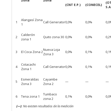
zona
zona
(O
(CNT E.P.)
(CONECEL)
S.A
Alangasí Zona
1
Call Generator
0,0%
0,0%
0,0
1
Calderón
2
Quito zona 30
0,0%
0,0%
0,2
zona 1
Nueva Loja
3
El Coca Zona 2
0,0%
0,1%
0,1
Zona 3
Cotacachi
4
Call Generator
0,0%
0,1%
0,1
Zona 1
Esmeraldas
Cayambe
5
—
—
—
Zona 3
Zona 2
Tumbaco
6
Tena zona 1
0,1%
0,0%
0,0
zona 2
(—):
No existen resultados de la medición