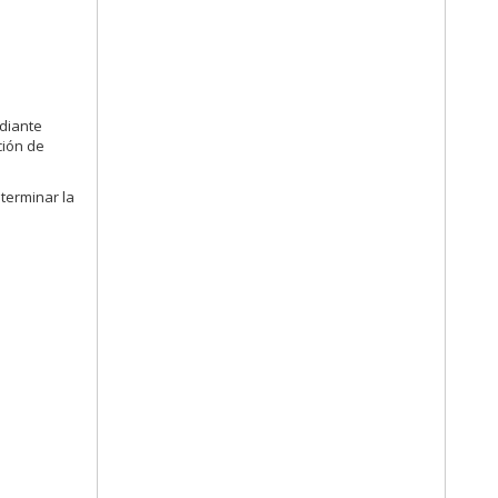
ediante
ción de
terminar la