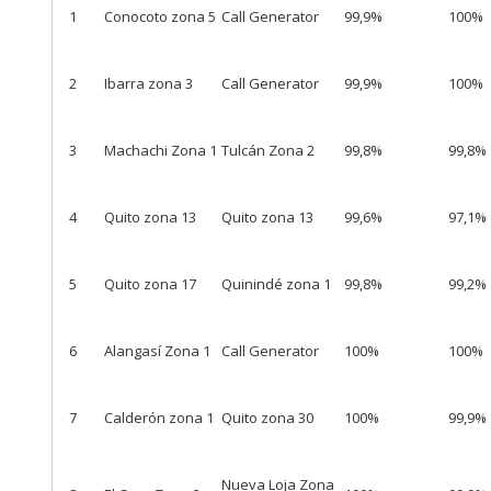
1
Conocoto zona 5
Call Generator
99,9%
100%
2
Ibarra zona 3
Call Generator
99,9%
100%
3
Machachi Zona 1
Tulcán Zona 2
99,8%
99,8%
4
Quito zona 13
Quito zona 13
99,6%
97,1%
5
Quito zona 17
Quinindé zona 1
99,8%
99,2%
6
Alangasí Zona 1
Call Generator
100%
100%
7
Calderón zona 1
Quito zona 30
100%
99,9%
Nueva Loja Zona