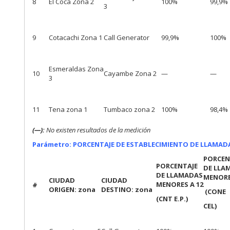
8
El Coca Zona 2
100%
99,9%
3
9
Cotacachi Zona 1
Call Generator
99,9%
100%
Esmeraldas Zona
10
Cayambe Zona 2
—
—
3
11
Tena zona 1
Tumbaco zona 2
100%
98,4%
(—):
No existen resultados de la medición
Parámetro: PORCENTAJE DE ESTABLECIMIENTO DE LLAMAD
PORCEN
PORCENTAJE
DE LLA
DE LLAMADAS
MENORE
CIUDAD
CIUDAD
MENORES A 12
#
ORIGEN: zona
DESTINO: zona
(CONE
(CNT E.P.)
CEL)