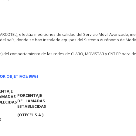
(ARCOTEL), efectúa mediciones de calidad del Servicio Móvil Avanzado, m
 del país, donde se han instalado equipos del Sistema Autónomo de Medi
o) del comportamiento de las redes de CLARO, MOVISTAR y CNT EP para de
LOR OBJETIVO
≥ 96%)
ENTAJE
PORCENTAJE
LAMADAS
DE LLAMADAS
BLECIDAS
ESTABLECIDAS
(OTECEL S.A.)
)