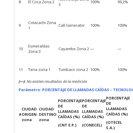
8
El Coca Zona 2
100%
99,2%
3
Cotacachi Zona
9
Call Generator
100%
100%
1
Esmeraldas
10
Cayambe Zona 2
—
—
Zona 3
11
Tena zona 1
Tumbaco zona 2
100%
100%
(—):
No existen resultados de la medición
Parámetro: PORCENTAJE DE LLAMADAS CAÍDAS – TECNOLOGÍ
PORCENTAJE
PORCENTAJE
PORCENTAJE
DE
DE
DE
LLAMADAS
CIUDAD
CIUDAD
LLAMADAS
LLAMADAS
CAÍDAS (%)
#
ORIGEN:
DESTINO:
CAÍDAS (%)
CAÍDAS (%)
zona
zona
(OTECEL
(CNT E.P.)
(CONECEL)
S.A.)