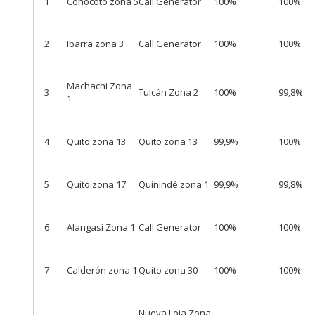
1
Conocoto zona 5
Call Generator
100%
100%
2
Ibarra zona 3
Call Generator
100%
100%
Machachi Zona
3
Tulcán Zona 2
100%
99,8%
1
4
Quito zona 13
Quito zona 13
99,9%
100%
5
Quito zona 17
Quinindé zona 1
99,9%
99,8%
6
Alangasí Zona 1
Call Generator
100%
100%
7
Calderón zona 1
Quito zona 30
100%
100%
Nueva Loja Zona