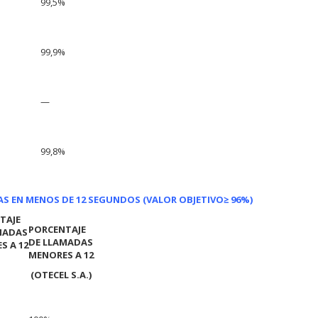
99,5%
99,9%
—
99,8%
AS EN MENOS DE 12 SEGUNDOS (VALOR OBJETIVO
≥ 96%)
TAJE
PORCENTAJE
MADAS
DE LLAMADAS
S A 12
MENORES A 12
(OTECEL S.A.)