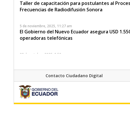
Taller de capacitación para postulantes al Proce
Frecuencias de Radiodifusión Sonora
5 de noviembre, 2025, 11:27 am
El Gobierno del Nuevo Ecuador asegura USD 1.550
operadoras telefónicas
22 de octubre, 2025, 2:52 pm
ARCOTEL fortalece su resiliencia digital con jorn
ciberseguridad
Contacto Ciudadano Digital
21 de octubre, 2025, 4:43 pm
Jornada de Concienciación en Ciberseguridad de
7 de octubre, 2025, 11:10 am
Si posees un título habilitante, ponte al día con
17 de julio, 2025, 3:47 pm