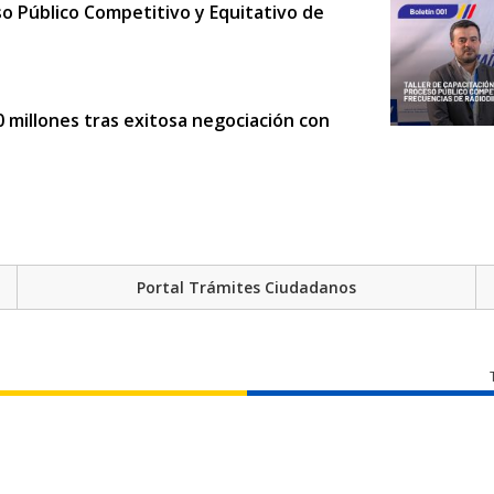
so Público Competitivo y Equitativo de
 millones tras exitosa negociación con
adas de concienciación en
Portal Trámites Ciudadanos
 la ARCOTEL
 tus obligaciones en la ARCOTEL