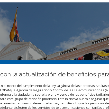
l con la actualización de beneficios pa
En el marco del cumplimiento de la Ley Orgánica de las Personas Adultas
(LOPAM), la Agencia de Regulación y Control de las Telecomunicaciones (
informa a la ciudadanía sobre la plena vigencia de los beneficios tarifari
para este grupo de atención prioritaria. Esta iniciativa busca asegurar que
la conectividad sea un derecho efectivo, permitiendo que las personas d
adelante disfruten de los servicios de telecomunicaciones con tarifas pre