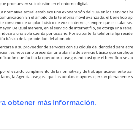
que promueven su inclusión en el entorno digital.
La normativa actual establece una exoneración del 50% en los servicios b
comunicación. En el ámbito de la telefonía móvil avanzada, el beneficio apl
de consumo de un plan básico de voz e internet, siempre que el titular sea
mayor. De igual manera, en el servicio de internet fijo, se otorga una reba
tándose a una sola cuenta por usuario. Por su parte, la telefonía fija reside
ifa básica de la propiedad del abonado.
ercarse a su proveedor de servicios con su cédula de identidad para acre
cación, es necesario presentar una planilla de servicio básico que certifiqu
erificación que facilita la operadora, asegurando así que el beneficio se a
r el estricto cumplimiento de la normativa y de trabajar activamente para
sos claros, la Agencia asegura que los adultos mayores ejerzan plenamente 
ara obtener más información.