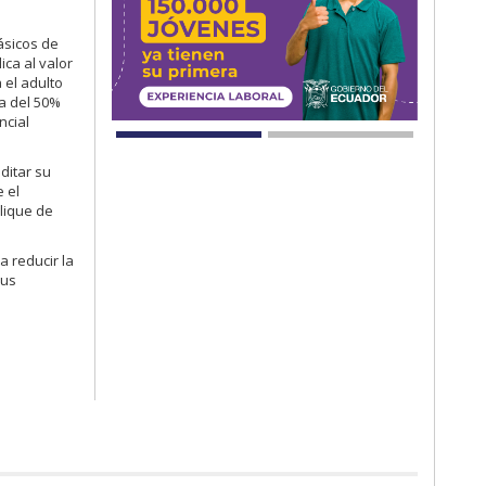
ásicos de
ica al valor
 el adulto
ja del 50%
ncial
ditar su
e el
plique de
 reducir la
sus