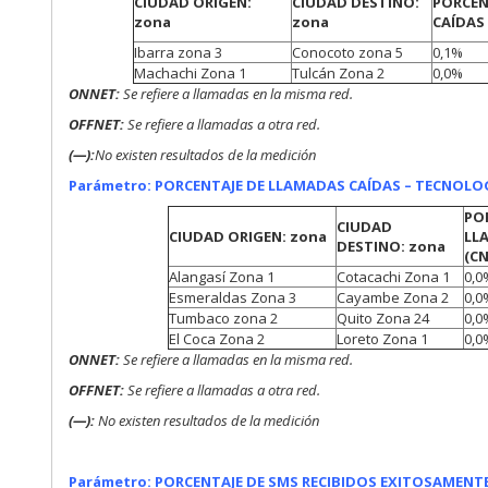
CIUDAD ORIGEN:
CIUDAD DESTINO:
PORCEN
zona
zona
CAÍDAS
Ibarra zona 3
Conocoto zona 5
0,1%
Machachi Zona 1
Tulcán Zona 2
0,0%
ONNET:
Se refiere a
llamadas en la misma red.
OFFNET:
Se refiere a llamadas a otra red.
(—):
No existen resultados de la medición
Parámetro: PORCENTAJE DE LLAMADAS CAÍDAS – TECNOLOGÍ
PO
CIUDAD
CIUDAD ORIGEN: zona
LL
DESTINO: zona
(CN
Alangasí Zona 1
Cotacachi Zona 1
0,0
Esmeraldas Zona 3
Cayambe Zona 2
0,0
Tumbaco zona 2
Quito Zona 24
0,0
El Coca Zona 2
Loreto Zona 1
0,0
ONNET:
Se refiere a
llamadas en la misma red.
OFFNET:
Se refiere a llamadas a otra red.
(—):
No existen resultados de la medición
Parámetro: PORCENTAJE DE SMS RECIBIDOS EXITOSAMENTE