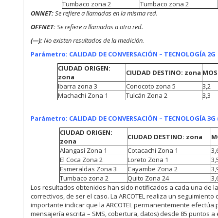
Tumbaco zona 2
Tumbaco zona 2
ONNET:
Se refiere a
llamadas en la misma red.
OFFNET:
Se refiere a llamadas a otra red.
(—):
No existen resultados de la medición.
Parámetro: CALIDAD DE CONVERSACIÓN – TECNOLOGÍA 2
CIUDAD ORIGEN:
CIUDAD DESTINO: zona
MOS
zona
Ibarra zona 3
Conocoto zona 5
3,2
Machachi Zona 1
Tulcán Zona 2
3,3
Parámetro: CALIDAD DE CONVERSACIÓN – TECNOLOGÍA 3G
CIUDAD ORIGEN:
CIUDAD DESTINO: zona
M
zona
Alangasí Zona 1
Cotacachi Zona 1
3,
El Coca Zona 2
Loreto Zona 1
3,
Esmeraldas Zona 3
Cayambe Zona 2
3,
Tumbaco zona 2
Quito Zona 24
3,
Los resultados obtenidos han sido notificados a cada una de 
correctivos, de ser el caso. La ARCOTEL realiza un seguimient
importante indicar que la ARCOTEL permanentemente efectúa p
mensajería escrita – SMS, cobertura, datos) desde 85 puntos a 