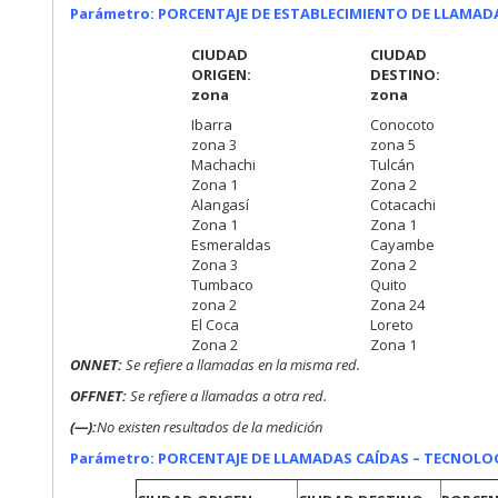
Parámetro: PORCENTAJE DE ESTABLECIMIENTO DE LLAMAD
CIUDAD
CIUDAD
ORIGEN:
DESTINO:
zona
zona
Ibarra
Conocoto
zona 3
zona 5
Machachi
Tulcán
Zona 1
Zona 2
Alangasí
Cotacachi
Zona 1
Zona 1
Esmeraldas
Cayambe
Zona 3
Zona 2
Tumbaco
Quito
zona 2
Zona 24
El Coca
Loreto
Zona 2
Zona 1
ONNET:
Se refiere a
llamadas en la misma red.
OFFNET:
Se refiere a llamadas a otra red.
(—):
No existen resultados de la medición
Parámetro: PORCENTAJE DE LLAMADAS CAÍDAS – TECNOLOGÍ