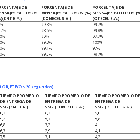
ORCENTAJE DE
PORCENTAJE DE
PORCENTAJE DE
ENSAJES EXITOSOS
MENSAJES EXITOSOS (%)
MENSAJES EXITOSOS (
)
(CNT E.P.)
(CONECEL S.A.)
(OTECEL S.A.)
6%
99,8%
99,7%
,7%
98,6%
99,8%
00%
99%
97,7%
00%
99,8%
100%
00%
99,1%
97%
00%
99,5%
98,2%
 OBJETIVO ≤ 20 segundos)
TIEMPO PROMEDIO
TIEMPO PROMEDIO DE
TIEMPO PROMEDIO D
DE ENTREGA DE
ENTREGA DE
ENTREGA DE
SMS
(CNT E.P.)
SMS
(CONECEL S.A.)
SMS
(OTECEL S.A.)
8,3
6,3
5,8
9,2
5,7
5,8
6,8
3,2
4
6,3
2,9
4,1
7,5
3,1
4,2