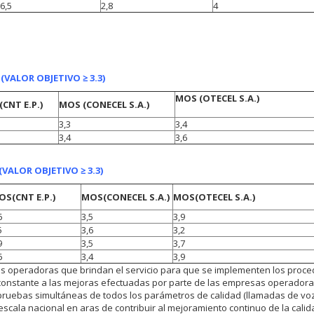
6,5
2,8
4
G
(VALOR OBJETIVO ≥ 3.3)
MOS
(OTECEL S.A.)
(CNT E.P.)
MOS
(CONECEL S.A.)
3,3
3,4
3,4
3,6
(VALOR OBJETIVO ≥ 3.3)
OS
(CNT E.P.)
MOS
(CONECEL S.A.)
MOS
(OTECEL S.A.)
6
3,5
3,9
5
3,6
3,2
9
3,5
3,7
6
3,4
3,9
las operadoras que brindan el servicio para que se implementen los proc
o constante a las mejoras efectuadas por parte de las empresas operadora
ruebas simultáneas de todos los parámetros de calidad (llamadas de voz
escala nacional en aras de contribuir al mejoramiento continuo de la cali