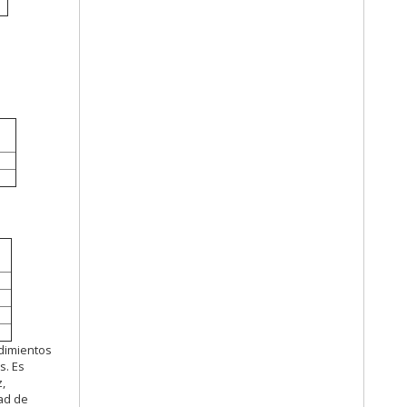
edimientos
s. Es
,
dad de