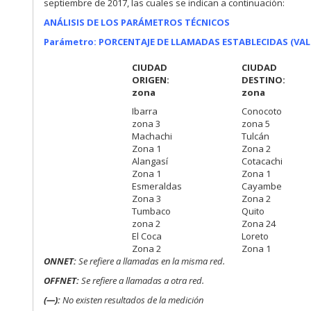
septiembre de 2017, las cuales se indican a continuación:
ANÁLISIS DE LOS PARÁMETROS TÉCNICOS
Parámetro: PORCENTAJE DE LLAMADAS ESTABLECIDAS (VA
CIUDAD
CIUDAD
ORIGEN:
DESTINO:
zona
zona
Ibarra
Conocoto
zona 3
zona 5
Machachi
Tulcán
Zona 1
Zona 2
Alangasí
Cotacachi
Zona 1
Zona 1
Esmeraldas
Cayambe
Zona 3
Zona 2
Tumbaco
Quito
zona 2
Zona 24
El Coca
Loreto
Zona 2
Zona 1
ONNET:
Se refiere a
llamadas en la misma red.
OFFNET:
Se refiere a llamadas a otra red.
(—):
No existen resultados de la medición