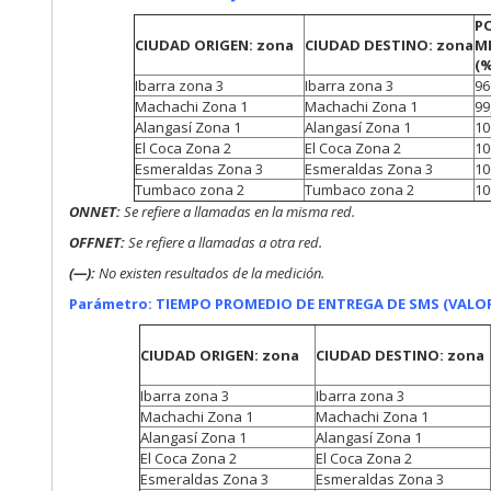
P
CIUDAD ORIGEN: zona
CIUDAD DESTINO: zona
M
(%
Ibarra zona 3
Ibarra zona 3
9
Machachi Zona 1
Machachi Zona 1
99
Alangasí Zona 1
Alangasí Zona 1
1
El Coca Zona 2
El Coca Zona 2
1
Esmeraldas Zona 3
Esmeraldas Zona 3
1
Tumbaco zona 2
Tumbaco zona 2
1
ONNET:
Se refiere a
llamadas en la misma red.
OFFNET:
Se refiere a llamadas a otra red.
(—):
No existen resultados de la medición.
Parámetro: TIEMPO PROMEDIO DE ENTREGA DE SMS (VALOR
CIUDAD ORIGEN: zona
CIUDAD DESTINO: zona
Ibarra zona 3
Ibarra zona 3
Machachi Zona 1
Machachi Zona 1
Alangasí Zona 1
Alangasí Zona 1
El Coca Zona 2
El Coca Zona 2
Esmeraldas Zona 3
Esmeraldas Zona 3