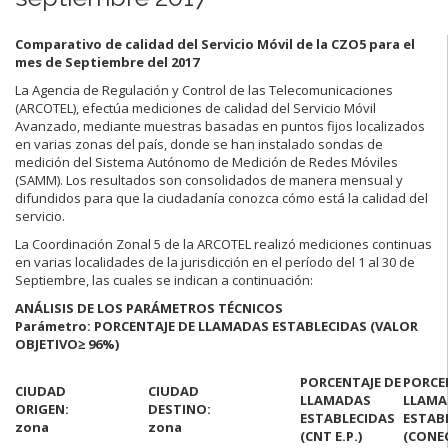
Comparativo de calidad del Servicio Móvil de la CZO5 para el
mes de Septiembre del 2017
La Agencia de Regulación y Control de las Telecomunicaciones
(ARCOTEL), efectúa mediciones de calidad del Servicio Móvil
Avanzado, mediante muestras basadas en puntos fijos localizados
en varias zonas del país, donde se han instalado sondas de
medición del Sistema Autónomo de Medición de Redes Móviles
(SAMM). Los resultados son consolidados de manera mensual y
difundidos para que la ciudadanía conozca cómo está la calidad del
servicio.
La Coordinación Zonal 5 de la ARCOTEL realizó mediciones continuas
en varias localidades de la jurisdicción en el período del 1 al 30 de
Septiembre, las cuales se indican a continuación:
ANÁLISIS DE LOS PARÁMETROS TÉCNICOS
Parámetro: PORCENTAJE DE LLAMADAS ESTABLECIDAS (VALOR
OBJETIVO
≥ 96%)
PORCENTAJE DE
PORCE
CIUDAD
CIUDAD
LLAMADAS
LLAMA
ORIGEN:
DESTINO:
ESTABLECIDAS
ESTAB
zona
zona
(CNT E.P.)
(CONEC