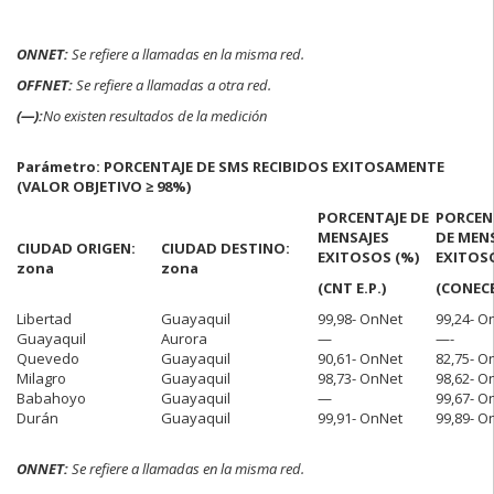
ONNET:
Se refiere a llamadas en la misma red.
OFFNET:
Se refiere a llamadas a otra red.
(—):
No existen resultados de la medición
Parámetro: PORCENTAJE DE SMS RECIBIDOS EXITOSAMENTE
(VALOR OBJETIVO ≥ 98%)
PORCENTAJE DE
PORCEN
MENSAJES
DE MEN
CIUDAD ORIGEN:
CIUDAD DESTINO:
EXITOSOS (%)
EXITOS
zona
zona
(CNT E.P.)
(CONECE
Libertad
Guayaquil
99,98- OnNet
99,24- O
Guayaquil
Aurora
—
—-
Quevedo
Guayaquil
90,61- OnNet
82,75- O
Milagro
Guayaquil
98,73- OnNet
98,62- O
Babahoyo
Guayaquil
—
99,67- O
Durán
Guayaquil
99,91- OnNet
99,89- O
ONNET:
Se refiere a llamadas en la misma red.