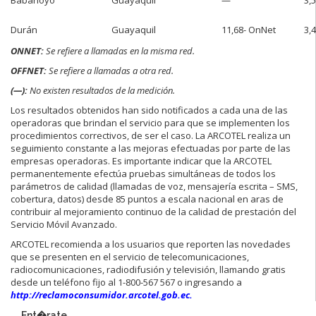
Durán
Guayaquil
11,68- OnNet
3,
ONNET:
Se refiere a llamadas en la misma red.
OFFNET:
Se refiere a llamadas a otra red.
(—):
No existen resultados de la medición.
Los resultados obtenidos han sido notificados a cada una de las
operadoras que brindan el servicio para que se implementen los
procedimientos correctivos, de ser el caso. La ARCOTEL realiza un
seguimiento constante a las mejoras efectuadas por parte de las
empresas operadoras. Es importante indicar que la ARCOTEL
permanentemente efectúa pruebas simultáneas de todos los
parámetros de calidad (llamadas de voz, mensajería escrita – SMS,
cobertura, datos) desde 85 puntos a escala nacional en aras de
contribuir al mejoramiento continuo de la calidad de prestación del
Servicio Móvil Avanzado.
ARCOTEL recomienda a los usuarios que reporten las novedades
que se presenten en el servicio de telecomunicaciones,
radiocomunicaciones, radiodifusión y televisión, llamando gratis
desde un teléfono fijo al 1-800-567 567 o ingresando a
http://reclamoconsumidor.arcotel.gob.ec.
Ent�rate