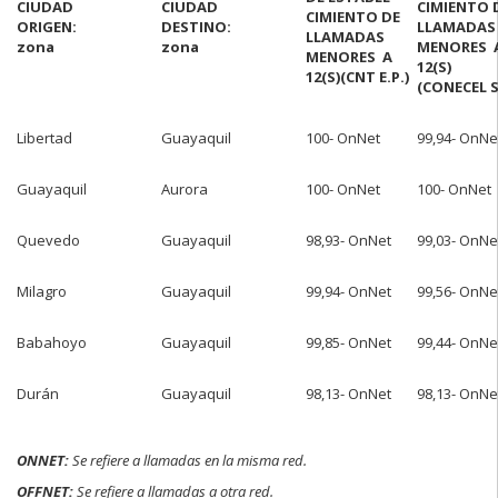
CIUDAD
CIUDAD
CIMIENTO 
CIMIENTO DE
ORIGEN:
DESTINO:
LLAMADAS
LLAMADAS
zona
zona
MENORES 
MENORES A
12(S)
12(S)
(CNT E.P.)
(CONECEL S
Libertad
Guayaquil
100- OnNet
99,94- OnNe
Guayaquil
Aurora
100- OnNet
100- OnNet
Quevedo
Guayaquil
98,93- OnNet
99,03- OnNe
Milagro
Guayaquil
99,94- OnNet
99,56- OnNe
Babahoyo
Guayaquil
99,85- OnNet
99,44- OnNe
Durán
Guayaquil
98,13- OnNet
98,13- OnNe
ONNET:
Se refiere a llamadas en la misma red.
OFFNET:
Se refiere a llamadas a otra red.