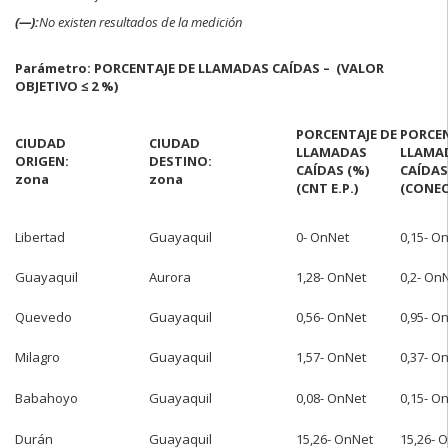
(—):
No existen resultados de la medición
Parámetro: PORCENTAJE DE LLAMADAS CAÍDAS – (VALOR
OBJETIVO ≤ 2 %)
PORCENTAJE DE
PORCEN
CIUDAD
CIUDAD
LLAMADAS
LLAMA
ORIGEN:
DESTINO:
CAÍDAS (%)
CAÍDAS
zona
zona
(CNT E.P.)
(CONECE
Libertad
Guayaquil
0- OnNet
0,15- O
Guayaquil
Aurora
1,28- OnNet
0,2- On
Quevedo
Guayaquil
0,56- OnNet
0,95- O
Milagro
Guayaquil
1,57- OnNet
0,37- O
Babahoyo
Guayaquil
0,08- OnNet
0,15- O
Durán
Guayaquil
15,26- OnNet
15,26- 