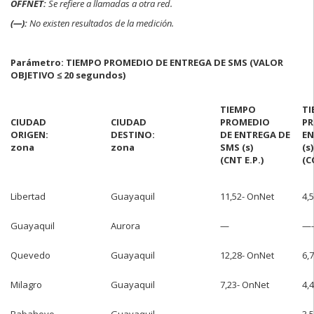
OFFNET:
Se refiere a llamadas a otra red.
(—):
No existen resultados de la medición.
Parámetro: TIEMPO PROMEDIO DE ENTREGA DE SMS (VALOR
OBJETIVO ≤ 20 segundos)
TIEMPO
TI
CIUDAD
CIUDAD
PROMEDIO
PR
ORIGEN:
DESTINO:
DE ENTREGA DE
EN
zona
zona
SMS (s)
(s)
(CNT E.P.)
(C
Libertad
Guayaquil
11,52- OnNet
4,
Guayaquil
Aurora
—
—-
Quevedo
Guayaquil
12,28- OnNet
6,
Milagro
Guayaquil
7,23- OnNet
4,
Babahoyo
Guayaquil
—
3,