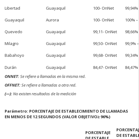
Libertad
Guayaquil
100- OnNet
99,94%
Guayaquil
Aurora
100- OnNet
100% –
Quevedo
Guayaquil
99,11- OnNet
98,66%
Milagro
Guayaquil
99,50- OnNet
99,9% 
Babahoyo
Guayaquil
99,68- OnNet
99,34%
Durán
Guayaquil
84,47- OnNet
84,47%
ONNET:
Se refiere a llamadas en la misma red.
OFFNET:
Se refiere a llamadas a otra red.
(—):
No existen resultados de la medición
Parámetro: PORCENTAJE DE ESTABLECIMIENTO DE LLAMADAS
EN MENOS DE 12 SEGUNDOS (VALOR OBJETIVO
≥ 96%)
PORCENTAJ
PORCENTAJE
DE ESTABL
DE ESTABLE