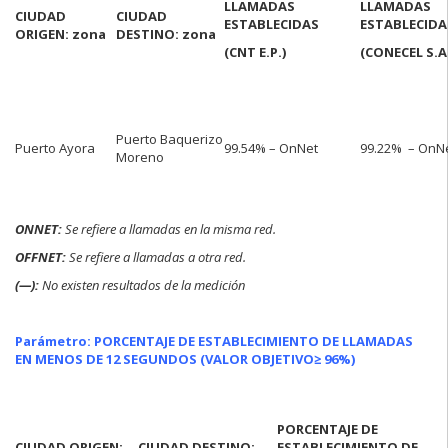
LLAMADAS
LLAMADAS
CIUDAD
CIUDAD
ESTABLECIDAS
ESTABLECIDA
ORIGEN: zona
DESTINO: zona
(CNT E.P.)
(CONECEL S.A
Puerto Baquerizo
Puerto Ayora
99.54% – OnNet
99.22% – OnN
Moreno
ONNET:
Se refiere a llamadas en la misma red.
OFFNET:
Se refiere a llamadas a otra red.
(—):
No existen resultados de la medición
Parámetro: PORCENTAJE DE ESTABLECIMIENTO DE LLAMADAS
EN MENOS DE 12 SEGUNDOS (VALOR OBJETIVO
≥ 96%)
PORCENTAJE DE
CIUDAD ORIGEN:
CIUDAD DESTINO:
ESTABLECIMIENTO DE