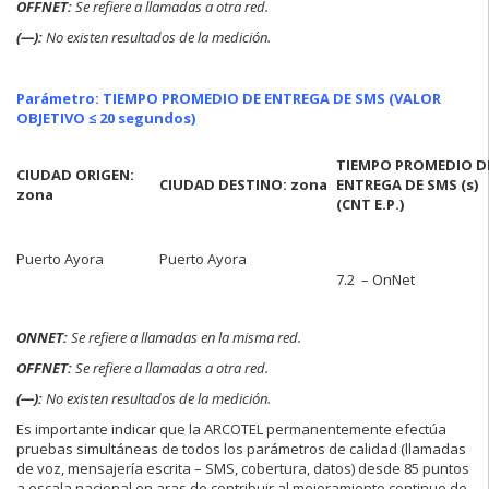
OFFNET:
Se refiere a llamadas a otra red.
(—):
No existen resultados de la medición.
Parámetro: TIEMPO PROMEDIO DE ENTREGA DE SMS (VALOR
OBJETIVO ≤ 20 segundos)
TIEMPO PROMEDIO D
CIUDAD ORIGEN:
CIUDAD DESTINO: zona
ENTREGA DE SMS (s)
zona
(CNT E.P.)
Puerto Ayora
Puerto Ayora
7.2 – OnNet
ONNET:
Se refiere a llamadas en la misma red.
OFFNET:
Se refiere a llamadas a otra red.
(—):
No existen resultados de la medición.
Es importante indicar que la ARCOTEL permanentemente efectúa
pruebas simultáneas de todos los parámetros de calidad (llamadas
de voz, mensajería escrita – SMS, cobertura, datos) desde 85 puntos
a escala nacional en aras de contribuir al mejoramiento continuo de