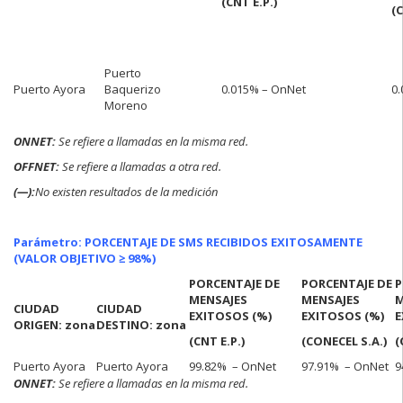
(CNT E.P.)
(
Puerto
Puerto Ayora
Baquerizo
0.015% – OnNet
0
Moreno
ONNET:
Se refiere a llamadas en la misma red.
OFFNET:
Se refiere a llamadas a otra red.
(—):
No existen resultados de la medición
Parámetro: PORCENTAJE DE SMS RECIBIDOS EXITOSAMENTE
(VALOR OBJETIVO ≥ 98%)
PORCENTAJE DE
PORCENTAJE DE
P
MENSAJES
MENSAJES
M
CIUDAD
CIUDAD
EXITOSOS (%)
EXITOSOS (%)
E
ORIGEN: zona
DESTINO: zona
(CNT E.P.)
(CONECEL S.A.)
(
Puerto Ayora
Puerto Ayora
99.82% – OnNet
97.91% – OnNet
9
ONNE
T:
Se refiere a llamadas en la misma red.