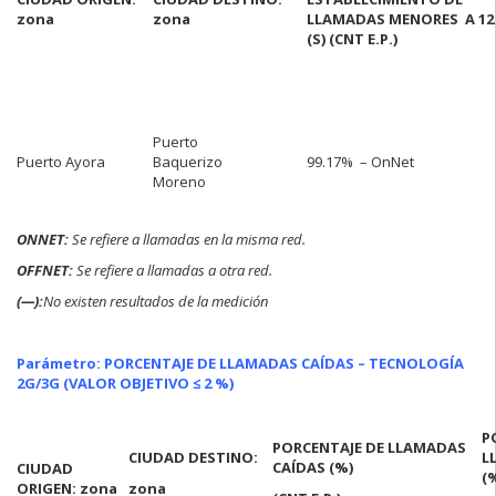
zona
zona
LLAMADAS MENORES A 12
(S)
(CNT E.P.)
Puerto
Puerto Ayora
Baquerizo
99.17% – OnNet
Moreno
ONNET:
Se refiere a llamadas en la misma red.
OFFNET:
Se refiere a llamadas a otra red.
(—):
No existen resultados de la medición
Parámetro: PORCENTAJE DE LLAMADAS CAÍDAS – TECNOLOGÍA
2G/3G (VALOR OBJETIVO ≤ 2 %)
P
PORCENTAJE DE LLAMADAS
CIUDAD DESTINO:
L
CAÍDAS (%)
CIUDAD
(
ORIGEN: zona
zona