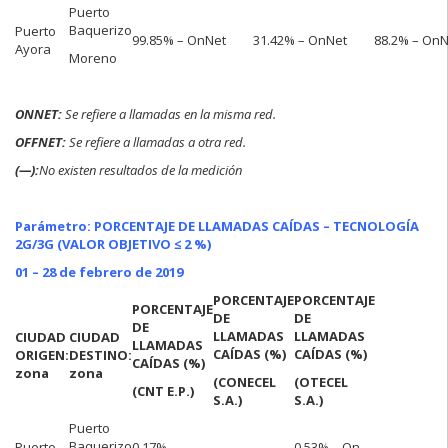
Puerto
Baquerizo
Puerto
99.85% – OnNet
31.42% – OnNet
88.2% – OnN
Ayora
Moreno
ONNET:
Se refiere a llamadas en la misma red.
OFFNET:
Se refiere a llamadas a otra red.
(—):
No existen resultados de la medición
Parámetro: PORCENTAJE DE LLAMADAS CAÍDAS – TECNOLOGÍA
2G/3G (VALOR OBJETIVO ≤ 2 %)
01 – 28 de febrero de 2019
PORCENTAJE
PORCENTAJE
PORCENTAJE
DE
DE
DE
LLAMADAS
LLAMADAS
CIUDAD
CIUDAD
LLAMADAS
CAÍDAS (%)
CAÍDAS (%)
ORIGEN:
DESTINO:
CAÍDAS (%)
zona
zona
(CONECEL
(OTECEL
(CNT E.P.)
S.A.)
S.A.)
Puerto
Baquerizo
Puerto
0.17% –
0.53% – On