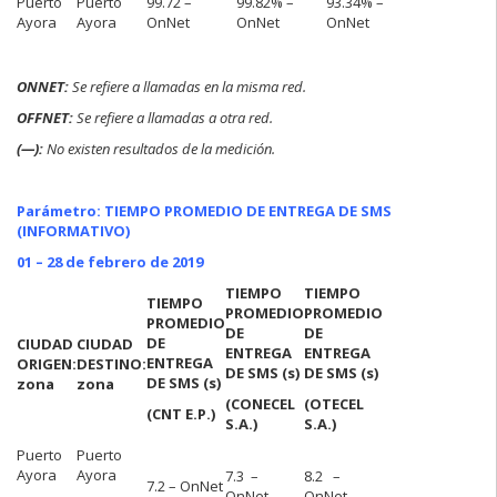
Puerto
Puerto
99.72 –
99.82% –
93.34% –
Ayora
Ayora
OnNet
OnNet
OnNet
ONNE
T:
Se refiere a llamadas en la misma red.
OFFNET:
Se refiere a llamadas a otra red.
(—):
No existen resultados de la medición.
Parámetro: TIEMPO PROMEDIO DE ENTREGA DE SMS
(INFORMATIVO)
01 – 28 de febrero de 2019
TIEMPO
TIEMPO
TIEMPO
PROMEDIO
PROMEDIO
PROMEDIO
DE
DE
DE
CIUDAD
CIUDAD
ENTREGA
ENTREGA
ENTREGA
ORIGEN:
DESTINO:
DE SMS (s)
DE SMS (s)
DE SMS (s)
zona
zona
(CONECEL
(OTECEL
(CNT E.P.)
S.A.)
S.A.)
Puerto
Puerto
Ayora
Ayora
7.3 –
8.2 –
7.2 – OnNet
OnNet
OnNet