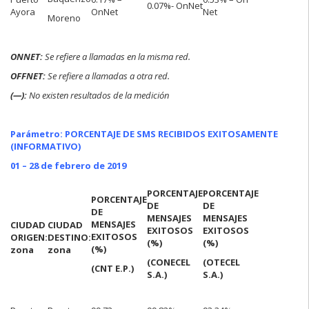
0.07%- OnNet
Ayora
OnNet
Net
Moreno
ONNET:
Se refiere a llamadas en la misma red.
OFFNET:
Se refiere a llamadas a otra red.
(—):
No existen resultados de la medición
Parámetro: PORCENTAJE DE SMS RECIBIDOS EXITOSAMENTE
(INFORMATIVO)
01 – 28 de febrero de 2019
PORCENTAJE
PORCENTAJE
PORCENTAJE
DE
DE
DE
MENSAJES
MENSAJES
MENSAJES
CIUDAD
CIUDAD
EXITOSOS
EXITOSOS
EXITOSOS
ORIGEN:
DESTINO:
(%)
(%)
(%)
zona
zona
(CONECEL
(OTECEL
(CNT E.P.)
S.A.)
S.A.)