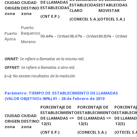
DE LLAMADAS
CIUDAD
CIUDAD
ESTABLECIDAS
ESTABLECIDAS
ESTABLECIDAS
ORIGEN:
DESTINO:
CLARO
MOVISTAR
zona
zona
(CNT E.P.)
(CONECEL S.A.)
(OTECEL S.A.)
Puerto
Baquerizo
Puerto
99.44% – OnNet
98.47% – OnNet
89.83% – OnNet
Ayora
Moreno
ONNET:
Se refiere a llamadas en la misma red.
OFFNET:
Se refiere a llamadas a otra red.
(—):
No existen resultados de la medición
Parámetro: TIEMPO DE ESTABLECIMIENTO DE LLAMADAS
(VALOR OBJETIVO
≥ 96%) 01 – 28 de febrero de 2019
PORCENTAJE DE
PORCENTAJE DE
PORCENTAJ
ESTABLECIMIENTO
ESTABLECIMIENTO
ESTABLECI
CIUDAD
CIUDAD
DE LLAMADAS <=
DE LLAMADAS <=
DE LLAMAD
ORIGEN:
DESTINO:
12(S)
12(S)
12(S)
zona
zona
(CNT E.P.)
(CONECEL S.A.)
(OTECEL S.A