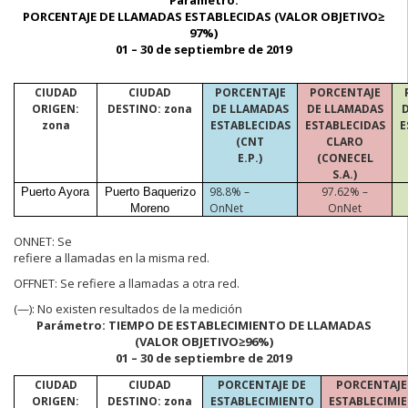
PORCENTAJE DE LLAMADAS ESTABLECIDAS (VALOR OBJETIVO≥
97%)
01 –
30 de septiembre de 2019
CIUDAD
CIUDAD
PORCENTAJE
PORCENTAJE
ORIGEN:
DESTINO: zona
DE LLAMADAS
DE LLAMADAS
zona
ESTABLECIDAS
ESTABLECIDAS
E
(CNT
CLARO
E.P.)
(CONECEL
S.A.)
98.8% –
97.62% –
Puerto Ayora
Puerto Baquerizo
OnNet
OnNet
Moreno
ONNET:
Se
refiere a llamadas en la misma red.
OFFNET:
Se refiere a llamadas a otra red.
(—):
No existen resultados de la medición
Parámetro:
TIEMPO DE ESTABLECIMIENTO DE LLAMADAS
(VALOR OBJETIVO≥
96%)
01 – 30 de septiembre de 2019
CIUDAD
CIUDAD
PORCENTAJE DE
PORCENTAJE
ORIGEN:
DESTINO: zona
ESTABLECIMIENTO
ESTABLECIMI