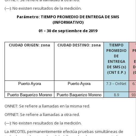
(—):
No existen resultados de la medición.
Parámetro: TIEMPO PROMEDIO
DE ENTREGA DE SMS
(INFORMATIVO)
01 – 30 de septiembre de 2019
CIUDAD ORIGEN: zona
CIUDAD DESTINO: zona
TIEMPO
PROMEDIO
P
DE
ENTREGA
DE SMS (s)
D
(CNT E.P.)
(
7.3 – OnNet
6.
Puerto Ayora
Puerto Ayora
8.9
93
Puerto Baquerizo Moreno
Puerto Baquerizo Moreno
ONNET:
Se refiere a llamadas en la misma red.
OFFNET:
Se refiere a llamadas a otra red.
(—):
No existen resultados de la medición.
La ARCOTEL permanentemente efectúa pruebas simultáneas de