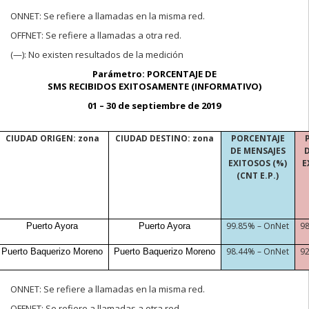
ONNET:
Se refiere a llamadas en la misma red.
OFFNET:
Se refiere a llamadas a otra red.
(—):
No existen resultados de la medición
Parámetro: PORCENTAJE DE
SMS RECIBIDOS EXITOSAMENTE (INFORMATIVO)
01 – 30 de septiembre de 2019
CIUDAD ORIGEN: zona
CIUDAD DESTINO: zona
PORCENTAJE
DE MENSAJES
EXITOSOS (%)
E
(CNT E.P.)
99.85% – OnNet
9
Puerto Ayora
Puerto Ayora
98.44% – OnNet
9
Puerto Baquerizo Moreno
Puerto Baquerizo Moreno
ONNE
T:
Se refiere a llamadas en la misma red.
OFFNET:
Se refiere a llamadas a otra red.