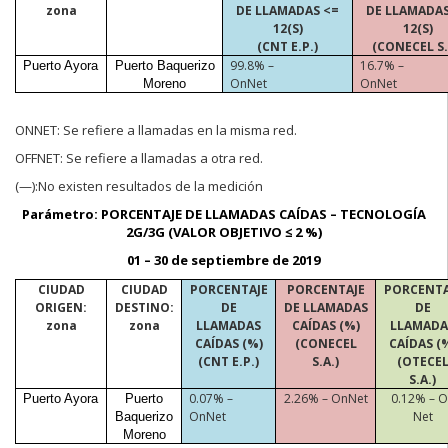
zona
DE LLAMADAS <=
DE LLAMADAS
12(S)
12(S)
(CNT E.P.)
(CONECEL S.
99.8% –
16.7% –
Puerto Ayora
Puerto Baquerizo
OnNet
OnNet
Moreno
ONNET:
Se refiere a llamadas en la misma red.
OFFNET:
Se refiere a llamadas a otra red.
(—):No
existen resultados de la medición
Parámetro:
PORCENTAJE DE LLAMADAS CAÍDAS – TECNOLOGÍA
2G/3G (VALOR OBJETIVO ≤ 2 %)
01 –
30 de septiembre de 2019
CIUDAD
CIUDAD
PORCENTAJE
PORCENTAJE
PORCENTA
ORIGEN:
DESTINO:
DE
DE LLAMADAS
DE
zona
zona
LLAMADAS
CAÍDAS (%)
LLAMADA
CAÍDAS (%)
(CONECEL
CAÍDAS (
(CNT E.P.)
S.A.)
(OTECE
S.A.)
0.07% –
2.26% – OnNet
0.12% – 
Puerto Ayora
Puerto
OnNet
Net
Baquerizo
Moreno