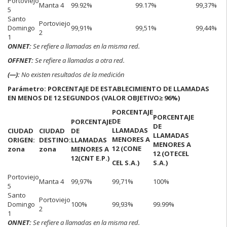
Portoviejo
Manta 4
99.92%
99.17%
99,37%
5
Santo
Portoviejo
Domingo
99,91%
99,51%
99,44%
2
1
ONNET:
Se refiere a llamadas en la misma red.
OFFNET:
Se refiere a llamadas a otra red.
(—):
No existen resultados de la medición
Parámetro: PORCENTAJE DE ESTABLECIMIENTO DE LLAMADAS
EN MENOS DE 12 SEGUNDOS (VALOR OBJETIVO
≥ 96%)
PORCENTAJE
PORCENTAJE
DE
PORCENTAJE
DE
LLAMADAS
CIUDAD
CIUDAD
DE
LLAMADAS
MENORES A
ORIGEN:
DESTINO:
LLAMADAS
MENORES A
12
(CONE
zona
zona
MENORES A
12
(OTECEL
12
(CNT E.P.)
CEL S.A.)
S.A.)
Portoviejo
Manta 4
99,97%
99,71%
100%
5
Santo
Portoviejo
Domingo
100%
99,93%
99.99%
2
1
ONNET:
Se refiere a llamadas en la misma red.