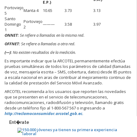
E.P.)
Portoviejo
Manta 4
10.65
3.73
3.13
5
Santo
Portoviejo
Domingo
———
3.58
3.97
2
1
ONNET:
Se refiere a llamadas en la misma red.
OFFNET:
Se refiere a llamadas a otra red.
(—):
No existen resultados de la medición.
Es importante indicar que la ARCOTEL permanentemente efectúa
pruebas simultáneas de todos los parámetros de calidad (llamadas
de voz, mensajería escrita – SMS, cobertura, datos) desde 85 puntos
a escala nacional en aras de contribuir al mejoramiento continuo de
la calidad de prestación del Servicio Móvil Avanzado.
ARCOTEL recomienda a los usuarios que reporten las novedades
que se presenten en el servicio de telecomunicaciones,
radiocomunicaciones, radiodifusión y televisión, llamando gratis
desde un teléfono fijo al 1-800-567 567 o ingresando a
http://reclamoconsumidor.arcotel.gob.ec.
Ent�rate