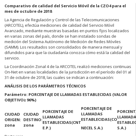
Comparativo de calidad del Servicio Móvil de la CZO4 para el
mes de octubre de 2018
La Agencia de Regulación y Control de las Telecomunicaciones
(ARCOTEL), efectúa mediciones de calidad del Servicio Móvil
Avanzado, mediante muestras basadas en puntos fijos localizados
en varias zonas del país, donde se han instalado sondas de
medición del Sistema Autónomo de Medición de Redes Móviles
(SAMM). Los resultados son consolidados de manera mensual y
difundidos para que la ciudadanía conozca cómo está la calidad del
servicio.
La Coordinación Zonal 4 de la ARCOTEL realizó mediciones continuas
On-Net en varias localidades de la jurisdicción en el período del 01 al
31 de octubre de 2018, las cuales se indican a continuación:
ANÁLISIS DE LOS PARÁMETROS TÉCNICOS
Parámetro: PORCENTAJE DE LLAMADAS ESTABLECIDAS (VALOR
OBJETIVO
≥ 96%)
PORCENTAJE DE
PORCENTAJE DE
PORCENT
LLAMADAS
CIUDAD
CIUDAD
LLAMADAS
LLAMAD
ESTABLECIDAS
(CO
ORIGEN:
DESTINO:
ESTABLECIDAS
(CNT
ESTABLE
zona
zona
E.P.)
NECEL S.A.)
S.A.)