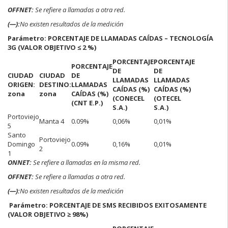
OFFNET:
Se refiere a llamadas a otra red.
(—):
No existen resultados de la medición
Parámetro: PORCENTAJE DE LLAMADAS CAÍDAS – TECNOLOGÍA
3G (VALOR OBJETIVO ≤ 2 %)
PORCENTAJE
PORCENTAJE
PORCENTAJE
DE
DE
CIUDAD
CIUDAD
DE
LLAMADAS
LLAMADAS
ORIGEN:
DESTINO:
LLAMADAS
CAÍDAS (%)
CAÍDAS (%)
zona
zona
CAÍDAS (%)
(CONECEL
(OTECEL
(CNT E.P.)
S.A.)
S.A.)
Portoviejo
Manta 4
0.09%
0,06%
0,01%
5
Santo
Portoviejo
Domingo
0.09%
0,16%
0,01%
2
1
ONNET:
Se refiere a llamadas en la misma red.
OFFNET:
Se refiere a llamadas a otra red.
(—):
No existen resultados de la medición
Parámetro: PORCENTAJE DE SMS RECIBIDOS EXITOSAMENTE
(VALOR OBJETIVO ≥ 98%)