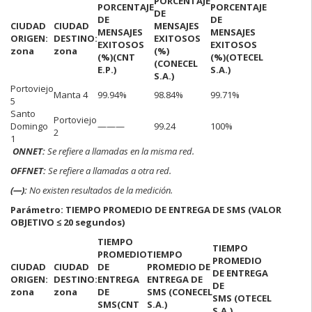
PORCENTAJE
PORCENTAJE
PORCENTAJE
DE
DE
DE
CIUDAD
CIUDAD
MENSAJES
MENSAJES
MENSAJES
ORIGEN:
DESTINO:
EXITOSOS
EXITOSOS
EXITOSOS
zona
zona
(%)
(%)
(CNT
(%)
(OTECEL
(CONECEL
E.P.)
S.A.)
S.A.)
Portoviejo
Manta 4
99.94%
98.84%
99.71%
5
Santo
Portoviejo
Domingo
———
99.24
100%
2
1
ONNET:
Se refiere a llamadas en la misma red.
OFFNET:
Se refiere a llamadas a otra red.
(—):
No existen resultados de la medición.
Parámetro: TIEMPO PROMEDIO DE ENTREGA DE SMS (VALOR
OBJETIVO ≤ 20 segundos)
TIEMPO
TIEMPO
PROMEDIO
TIEMPO
PROMEDIO
CIUDAD
CIUDAD
DE
PROMEDIO DE
DE ENTREGA
ORIGEN:
DESTINO:
ENTREGA
ENTREGA DE
DE
zona
zona
DE
SMS
(CONECEL
SMS
(OTECEL
SMS
(CNT
S.A.)
S.A.)