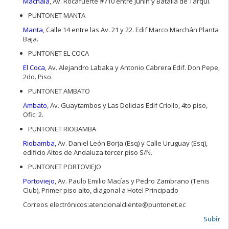
Machala
, Av. Rocafuerte #710 entre Junín y Batalla de Tarqui.
PUNTONET MANTA
Manta
, Calle 14 entre las Av. 21 y 22. Edif Marco Marchán Planta
Baja.
PUNTONET EL COCA
El Coca
, Av. Alejandro Labaka y Antonio Cabrera Edif. Don Pepe,
2do. Piso.
PUNTONET AMBATO
Ambato
, Av. Guaytambos y Las Delicias Edif Criollo, 4to piso,
Ofic. 2.
PUNTONET RIOBAMBA
Riobamba
, Av. Daniel León Borja (Esq) y Calle Uruguay (Esq),
edificio Altos de Andaluza tercer piso S/N.
PUNTONET PORTOVIEJO
Portoviejo
, Av. Paulo Emilio Macías y Pedro Zambrano (Tenis
Club), Primer piso alto, diagonal a Hotel Principado
Correos electrónicos:atencionalcliente@puntonet.ec
Subir