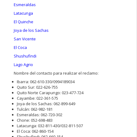
Esmeraldas
Latacunga
El Quinche
Joya de los Sachas
San Vicente
El Coca
Shushufindi
Lago Agrio
Nombre del contacto para realizar el reclamo:
Ibarra: 062-610-330/0994189034
Quito Sur: 022-626-755
Quito Norte Carapungo: 023-477-724
Cayambe: 022-361-575
Joya de los Sachas: 062-899-649
Tulcán: 062-982-181
Esmeraldas: 062-720-302
Chone: 052-698-483
Latacunga: 032-811-430/032-811-507
El Coca: 062-860-154
Shushufindi: 062-660-154