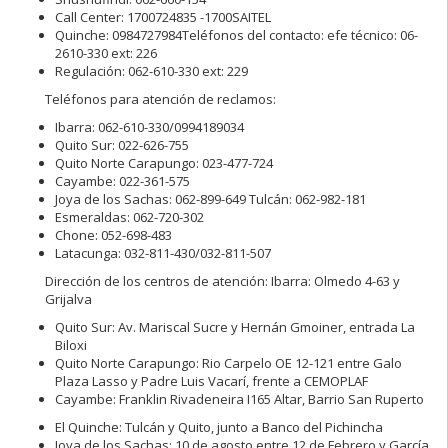
Call Center: 1700724835 -1700SAITEL
Quinche: 0984727984Teléfonos del contacto: efe técnico: 06-
2610-330 ext: 226
Regulación: 062-610-330 ext: 229
Teléfonos para atención de reclamos:
Ibarra: 062-610-330/0994189034
Quito Sur: 022-626-755
Quito Norte Carapungo: 023-477-724
Cayambe: 022-361-575
Joya de los Sachas: 062-899-649 Tulcán: 062-982-181
Esmeraldas: 062-720-302
Chone: 052-698-483
Latacunga: 032-811-430/032-811-507
Dirección de los centros de atención: Ibarra: Olmedo 4-63 y
Grijalva
Quito Sur: Av. Mariscal Sucre y Hernán Gmoiner, entrada La
Biloxi
Quito Norte Carapungo: Rio Carpelo OE 12-121 entre Galo
Plaza Lasso y Padre Luis
Vacarí, frente a CEMOPLAF
Cayambe: Franklin Rivadeneira I165 Altar, Barrio San Ruperto
El Quinche: Tulcán y Quito, junto a Banco del Pichincha
Joya de los Sachas: 10 de agosto entre 12 de Febrero y García