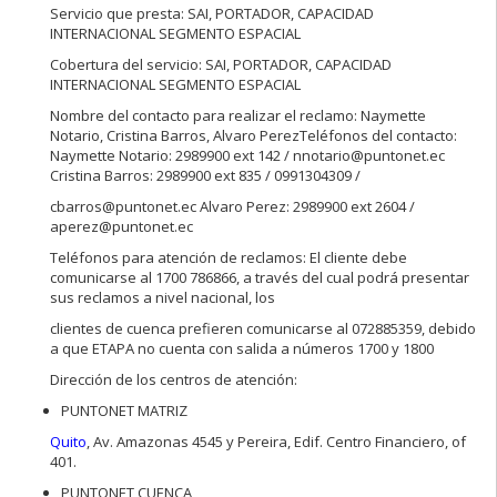
Servicio que presta: SAI, PORTADOR, CAPACIDAD
INTERNACIONAL SEGMENTO ESPACIAL
Cobertura del servicio: SAI, PORTADOR, CAPACIDAD
INTERNACIONAL SEGMENTO ESPACIAL
Nombre del contacto para realizar el reclamo: Naymette
Notario, Cristina Barros, Alvaro PerezTeléfonos del contacto:
Naymette Notario: 2989900 ext 142 / nnotario@puntonet.ec
Cristina Barros: 2989900 ext 835 / 0991304309 /
cbarros@puntonet.ec Alvaro Perez: 2989900 ext 2604 /
aperez@puntonet.ec
Teléfonos para atención de reclamos: El cliente debe
comunicarse al 1700 786866, a través del cual podrá presentar
sus reclamos a nivel nacional, los
clientes de cuenca prefieren comunicarse al 072885359, debido
a que ETAPA no cuenta con salida a números 1700 y 1800
Dirección de los centros de atención:
PUNTONET MATRIZ
Quito
, Av. Amazonas 4545 y Pereira, Edif. Centro Financiero, of
401.
PUNTONET CUENCA