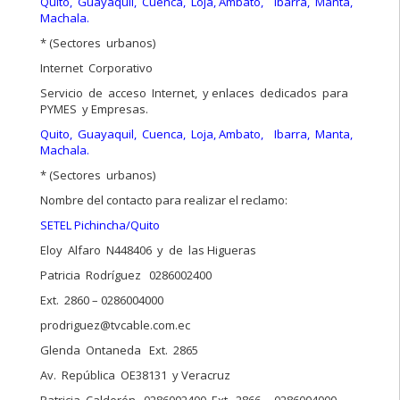
Quito, Guayaquil, Cuenca, Loja, Ambato, Ibarra, Manta,
Machala.
* (Sectores urbanos)
Internet Corporativo
Servicio de acceso Internet, y enlaces dedicados para
PYMES y Empresas.
Quito, Guayaquil, Cuenca, Loja, Ambato, Ibarra, Manta,
Machala.
* (Sectores urbanos)
Nombre del contacto para realizar el reclamo:
SETEL Pichincha/Quito
Eloy Alfaro N448406 y de las Higueras
Patricia Rodríguez 0286002400
Ext. 2860 – 0286004000
prodriguez@tvcable.com.ec
Glenda Ontaneda Ext. 2865
Av. República OE38131 y Veracruz
Patricia Calderón 0286002400 Ext. 2866 0286004000