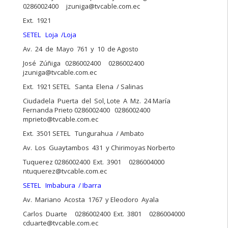
0286002400 jzuniga@tvcable.com.ec
Ext. 1921
SETEL Loja /Loja
Av. 24 de Mayo 761 y 10 de Agosto
José Zúñiga 0286002400 0286002400
jzuniga@tvcable.com.ec
Ext. 1921 SETEL Santa Elena / Salinas
Ciudadela Puerta del Sol, Lote A Mz. 24 María
Fernanda Prieto 0286002400 0286002400
mprieto@tvcable.com.ec
Ext. 3501 SETEL Tungurahua / Ambato
Av. Los Guaytambos 431 y Chirimoyas Norberto
Tuquerez 0286002400 Ext. 3901 0286004000
ntuquerez@tvcable.com.ec
SETEL Imbabura / Ibarra
Av. Mariano Acosta 1767 y Eleodoro Ayala
Carlos Duarte 0286002400 Ext. 3801 0286004000
cduarte@tvcable.com.ec