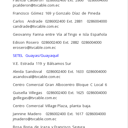
pcalderon@tvcable.com.ec
Francisco Gómez 169 y Gonzalo Díaz de Pineda
Carlos Andrade 0286002400 Ext. 2881 0286004000
candrade@tvcable.com.ec
Geovanny Farina entre Vía al Tingo e Isla Española
Edison Rosero 0286002400 Ext. 2882 0286004000
erosero@tvcable.com.ec
SETEL Guayas/Guayaquil
V.E. Estrada 119 y Bálsamos Sur
Aleida Sandoval 0286002400 Ext. 1633 0286004000
asandoval@tvcable.com.ec
Centro Comercial Gran Albocentro Bloque C Local 6
Guisella Villegas 0286002400 Ext. 1625 0286004000
gvillegas@tvcable.com.ec
Centro Comercial Village Plaza, planta baja.
Jannine Madero 0286002400 Ext. 1617 0286004000
jmadero@tvcable.com.ec
Rosa Borja de Icaza y Francisco Segura