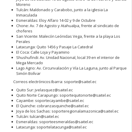
Moreno
Tulcán: Maldonado y Carabobo, junto a la iglesia La
Inmaculada
Esmeraldas: Eloy Alfaro 14-02 y 9 de Octubre
Chone: Av. 7 de Agosto y Atahualpa, frente al sindicato de
choferes
San Vicente: Malecón Leónidas Vega, frente a la playa Los
Perales
Latacunga: Quito 1456 y Pasaje La Catedral
El Coca: Calle Loja y Payamino
Shushufindi: Av. Unidad Nacional, local 39 en el interior de
Mega Mercado
Lago Agrio: Av. Circunvalación y Vía La Laguna, junto al Parque
Simón Bolívar
Correos electrónicos:Ibarra: soporte@saitel.ec
Quito Sur: jvelasquez@saitel.ec
Quito Norte Carapungo: soportequitonorte@saitel.ec
Cayambe: soportecayambe@saitel.ec
El Quinche: cobranzasquinche@saitel.ec
Joya de los Sachas: soporteregionalamazonica@saitel.ec
Tulcán: tulcan@saitel.ec
Esmeraldas: soporteesmeraldas@saitel.ec
Latacunga: soportelatacunga@saitel.ec