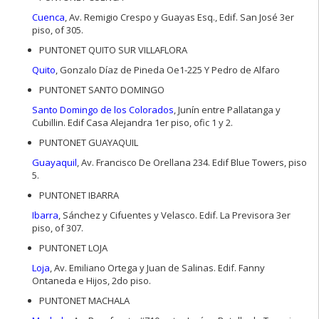
Cuenca
, Av. Remigio Crespo y Guayas Esq., Edif. San José 3er
piso, of 305.
PUNTONET QUITO SUR VILLAFLORA
Quito
, Gonzalo Díaz de Pineda Oe1-225 Y Pedro de Alfaro
PUNTONET SANTO DOMINGO
Santo Domingo de los Colorados
, Junín entre Pallatanga y
Cubillin. Edif Casa Alejandra 1er piso, ofic 1 y 2.
PUNTONET GUAYAQUIL
Guayaquil
, Av. Francisco De Orellana 234. Edif Blue Towers, piso
5.
PUNTONET IBARRA
Ibarra
, Sánchez y Cifuentes y Velasco. Edif. La Previsora 3er
piso, of 307.
PUNTONET LOJA
Loja
, Av. Emiliano Ortega y Juan de Salinas. Edif. Fanny
Ontaneda e Hijos, 2do piso.
PUNTONET MACHALA