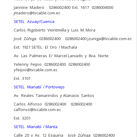
Jannine Madero 0286002400 Ext. 1617 0286004000
jmadero@tvcable.com.ec
SETEL Azuay/Cuenca
Carlos Rigoberto Veintimilla y Luis M. Mora
José Zúñiga 0286002400 0286002400 jzuniga@tvcable.com.ec
Ext. 1921 SETEL El Oro / Machala
Av. Las Palmeras E/ Marcel Laniado y 8va. Norte
Yelenny Feijoo 0286002400 0286002400
yfeijoo@tvcable.com.ec
Ext. 3101
SETEL Manabí / Portoviejo
Av. Reales Tamarindos y Atanacio Santos
Carlos Alfonso 0286002400 0286002400
calfonso@tvcable.com.ec
Ext. 3201
SETEL Manabí / Manta
Calle 20 y Av. 12 Esquina José Zúñiga 0286002400