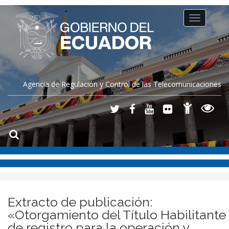
Toggle
navigation
Agencia de Regulación y Control de las Telecomunicaciones
Extracto de publicación:
«Otorgamiento del Título Habilitante
de registro para la operación y