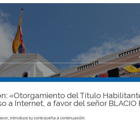
n: «Otorgamiento del Título Habilitante
eso a Internet, a favor del señor BL
avor, introduce tu contraseña a continuación: