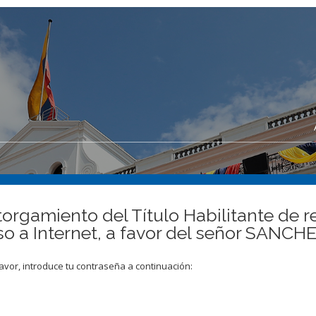
orgamiento del Título Habilitante de r
ceso a Internet, a favor del señor S
avor, introduce tu contraseña a continuación: