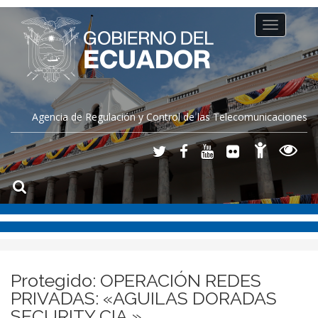
Toggle
navigation
Agencia de Regulación y Control de las Telecomunicaciones
Protegido: OPERACIÓN REDES
PRIVADAS: «AGUILAS DORADAS
SECURITY CIA.»