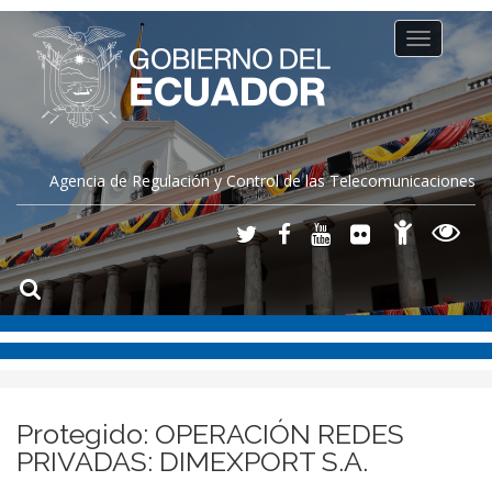
Toggle
navigation
Agencia de Regulación y Control de las Telecomunicaciones
Protegido: OPERACIÓN REDES
PRIVADAS: DIMEXPORT S.A.