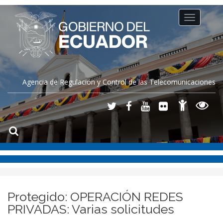
Toggle
navigation
Agencia de Regulación y Control de las Telecomunicaciones
Protegido: OPERACIÓN REDES
PRIVADAS: Varias solicitudes