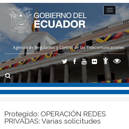
Toggle
navigation
Agencia de Regulación y Control de las Telecomunicaciones
Protegido: OPERACIÓN REDES
PRIVADAS: Varias solicitudes