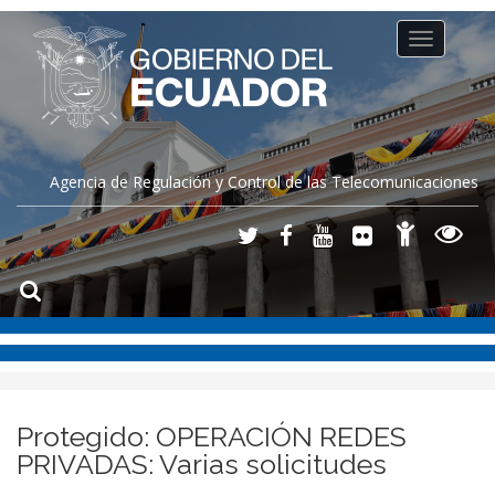
Toggle
navigation
Agencia de Regulación y Control de las Telecomunicaciones
Protegido: OPERACIÓN REDES
PRIVADAS: Varias solicitudes