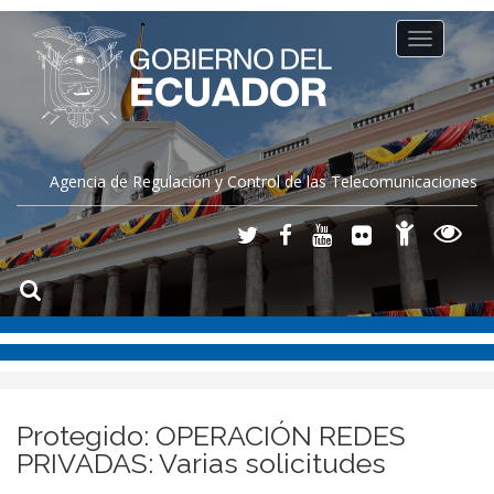
Toggle
navigation
Agencia de Regulación y Control de las Telecomunicaciones
Protegido: OPERACIÓN REDES
PRIVADAS: Varias solicitudes