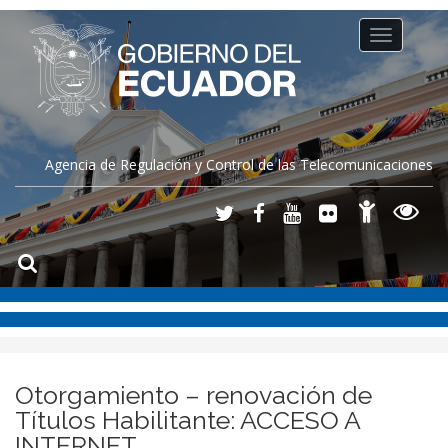
Toggle
navigation
Agencia de Regulación y Control de las Telecomunicaciones
Otorgamiento – renovación de
Títulos Habilitante: ACCESO A
INTERNET