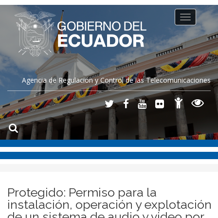
Toggle
navigation
Agencia de Regulación y Control de las Telecomunicaciones
Protegido: Permiso para la
instalación, operación y explotación
de un sistema de audio y video por