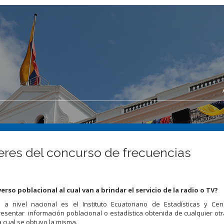
eres del concurso de frecuencias
rso poblacional al cual van a brindar el servicio de la radio o TV?
os a nivel nacional es el Instituto Ecuatoriano de Estadísticas y Ce
resentar información poblacional o estadística obtenida de cualquier otra
a cual se obtuvo la misma.