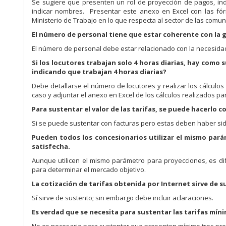
Se sugiere que presenten un rol de proyección de pagos, ind
indicar nombres. Presentar este anexo en Excel con las fór
Ministerio de Trabajo en lo que respecta al sector de las comun
El número de personal tiene que estar coherente con la 
El número de personal debe estar relacionado con la necesidad
Si los locutores trabajan solo 4 horas diarias, hay como
indicando que trabajan 4 horas diarias?
Debe detallarse el número de locutores y realizar los cálculo
caso y adjuntar el anexo en Excel de los cálculos realizados p
Para sustentar el valor de las tarifas, se puede hacerlo c
Si se puede sustentar con facturas pero estas deben haber sid
Pueden todos los concesionarios utilizar el mismo par
satisfecha.
Aunque utilicen el mismo parámetro para proyecciones, es difí
para determinar el mercado objetivo.
La cotización de tarifas obtenida por Internet sirve de s
Sí sirve de sustento; sin embargo debe incluir aclaraciones.
Es verdad que se necesita para sustentar las tarifas mí