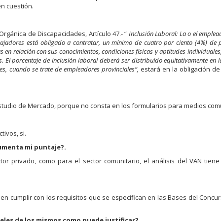
n cuestión.
Orgánica de Discapacidades, Artículo 47.- “
Inclusión Laboral: La o el emplea
ajadores está obligado a contratar, un mínimo de cuatro por ciento (4%) de
en relación con sus conocimientos, condiciones físicas y aptitudes individuale
 El porcentaje de inclusión laboral deberá ser distribuido equitativamente en l
nes, cuando se trate de empleadores provinciales”,
estará en la obligación de
Estudio de Mercado, porque no consta en los formularios para medios comu
ivos, si.
aumenta mi puntaje?.
ctor privado, como para el sector comunitario, el análisis del VAN tie
en cumplir con los requisitos que se especifican en las Bases del Concu
eles de los mismos como puede justificar?.