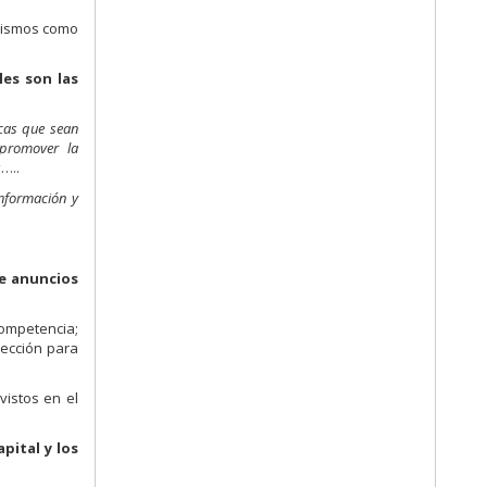
 mismos como
les son las
icas que sean
 promover la
s
…..
Información y
de anuncios
competencia;
yección para
vistos en el
pital y los