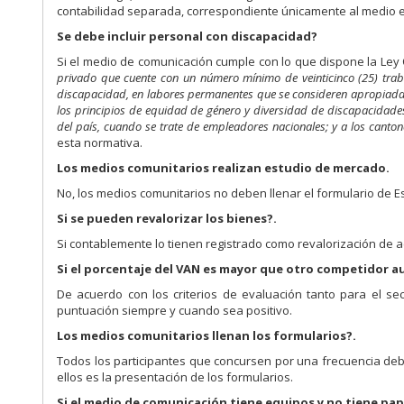
contabilidad separada, correspondiente únicamente al medio e
Se debe incluir personal con discapacidad?
Si el medio de comunicación cumple con lo que dispone la Ley 
privado que cuente con un número mínimo de veinticinco (25) trab
discapacidad, en labores permanentes que se consideren apropiadas 
los principios de equidad de género y diversidad de discapacidades.
del país, cuando se trate de empleadores nacionales; y a los canto
esta normativa.
Los medios comunitarios realizan estudio de mercado.
No, los medios comunitarios no deben llenar el formulario de 
Si se pueden revalorizar los bienes?.
Si contablemente lo tienen registrado como revalorización de act
Si el porcentaje del VAN es mayor que otro competidor 
De acuerdo con los criterios de evaluación tanto para el se
puntuación siempre y cuando sea positivo.
Los medios comunitarios llenan los formularios?.
Todos los participantes que concursen por una frecuencia deb
ellos es la presentación de los formularios.
Si el medio de comunicación tiene equipos y no tiene pap