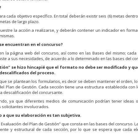
?
a cada objetivo específico. En total deberán existir seis (6) metas dentro
metas de largo plazo.
uestre la acción a realizarse, y deberán contener un indicador en form
 mismas.
 se encuentran en el concurso?
en la página web del concurso, así como en las Bases del mismo; cada 
juste a sus necesidades, de acuerdo a lo determinado en las bases del co
tión” se hizo hincapié que el formato no debe ser modificado y qu
descalificados del proceso.
que se plantean los formularios, es decir se deben mantener el orden, lo
del Plan de Gestión. Cada sección tiene una estructura establecida con 
a descalificación del concursante.
ondo, ya que diferentes medios de comunicación podrían tener ideas o
s solicitantes involucrados.
o a que su elaboración es tan subjetiva.
e Evaluación del Plan de Gestión” que consta en las bases del concurso. La
rente y estructural de cada sección, por lo que se espera que cada e