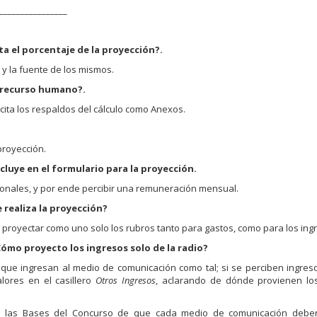
________________
ita el porcentaje de la proyección?.
 y la fuente de los mismos.
 recurso humano?.
icita los respaldos del cálculo como Anexos.
proyección.
cluye en el formulario para la proyección.
ionales, y por ende percibir una remuneración mensual.
realiza la proyección?
 proyectar como uno solo los rubros tanto para gastos, como para los ing
Cómo proyecto los ingresos solo de la radio?
 que ingresan al medio de comunicación como tal; si se perciben ingres
lores en el casillero
Otros Ingresos
, aclarando de dónde provienen lo
n las Bases del Concurso de que cada medio de comunicación deber