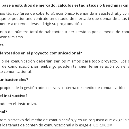
n base a estudios de mercado, cálculos estadísticos o benchmarki
rios técnico (área de cobertura), económico (demanda insatisfecha), y co
que el peticionario contrate un estudio de mercado que demande altas 
tamente a quienes desea dirigir su programación.
cando del número total de habitantes a ser servidos por el medio de com
nzar el mismo.
te.
s planteados en el proyecto comunicacional?
medio de comunicación deberían ser los mismos para todo proyecto. Los 
o de comunicación, sin embargo pueden también tener relación con el d
to comunicacional.
municacionales?
propios de la gestión administrativa interna del medio de comunicación.
el instructivo?
do en el instructivo.
nal?
administrativo del medio de comunicación, y es un requisito que exige la
a los temas de contenido comunicacional y lo exige el CORDICOM.