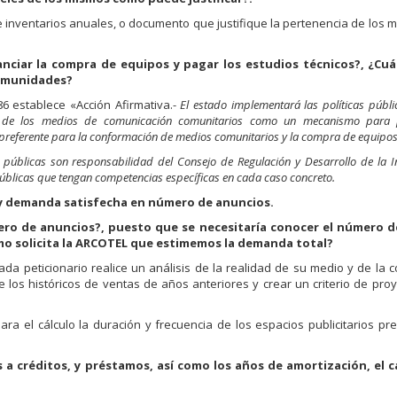
n de inventarios anuales, o documento que justifique la pertenencia de los
ciar la compra de equipos y pagar los estudios técnicos?, ¿Cuá
comunidades?
6 establece «Acción Afirmativa.-
El estado implementará las políticas públ
ios de los medios de comunicación comunitarios como un mecanismo para
to preferente para la conformación de medios comunitarios y la compra de equipo
 públicas son responsabilidad del Consejo de Regulación y Desarrollo de la 
úblicas que tengan competencias específicas en cada caso concreto.
 y demanda satisfecha en número de anuncios.
ero de anuncios?, puesto que se necesitaría conocer el número 
o solicita la ARCOTEL que estimemos la demanda total?
a peticionario realice un análisis de la realidad de su medio y de la 
os históricos de ventas de años anteriores y crear un criterio de pro
 el cálculo la duración y frecuencia de los espacios publicitarios pre
 a créditos, y préstamos, así como los años de amortización, el ca