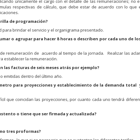
icando únicamente el cargo con el detalle de las remuneraciones; no 
mulas respectivas de cálculo, que debe estar de acuerdo con lo que e
icaciones.
grilla de programación?
 para brindar el servicio y el organigrama presentado.
 sumar o agrupar para hacer 8 horas o describen por cada uno de lo
s de remuneración de acuerdo al tiempo de la jornada. Realizar las acla
ara establecer la remuneración.
on las facturas de seis meses atrás por ejemplo?
o emitidas dentro del último año.
ámetro para proyecciones y establecimiento de la demanda total
cil que coincidan las proyecciones, por cuanto cada uno tendrá diferent
ustento o tiene que ser firmada y actualizada?
nimo tres proformas?