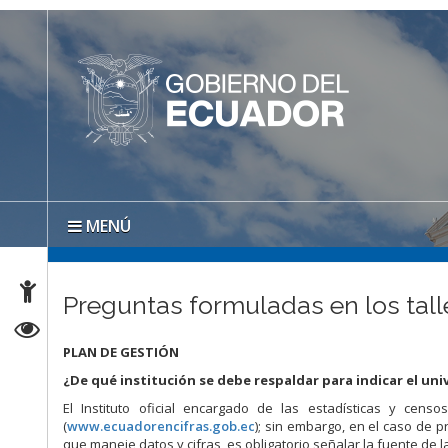
MENÚ
Preguntas formuladas en los tall
PLAN DE GESTIÓN
¿De qué institución se debe respaldar para indicar el unive
El Instituto oficial encargado de las estadísticas y cens
(
www.ecuadorencifras.gob.ec
); sin embargo, en el caso de p
que maneje datos y cifras, es obligatorio señalar la fuente de l