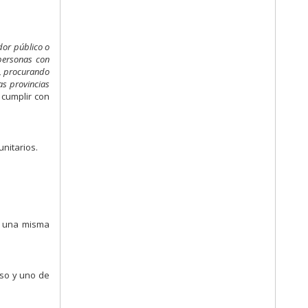
dor público o
 personas con
s, procurando
as provincias
 cumplir con
nitarios.
ne una misma
rso y uno de