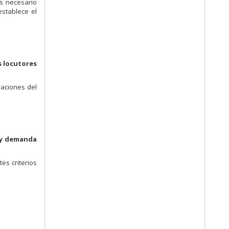
es necesario
stablece el
s locutores
raciones del
 y demanda
es criterios