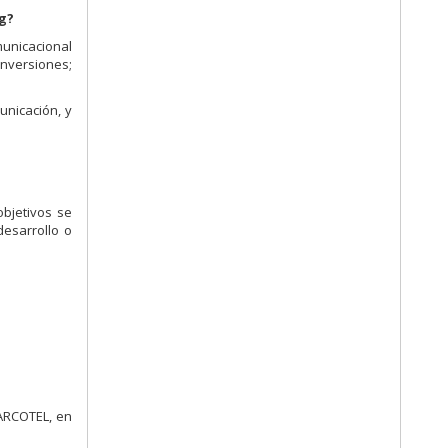
ng?
municacional
inversiones;
unicación, y
objetivos se
esarrollo o
 ARCOTEL, en