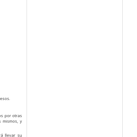
resos.
os por otras
s mismos, y
á llevar su