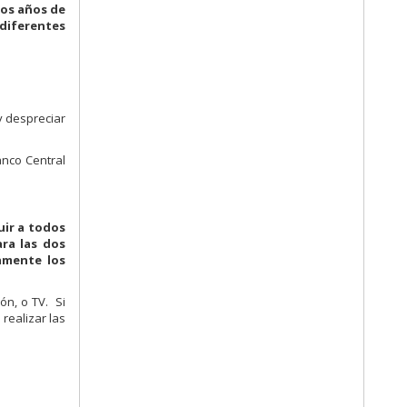
los años de
 diferentes
 y despreciar
anco Central
uir a todos
ra las dos
amente los
ón, o TV. Si
 realizar las