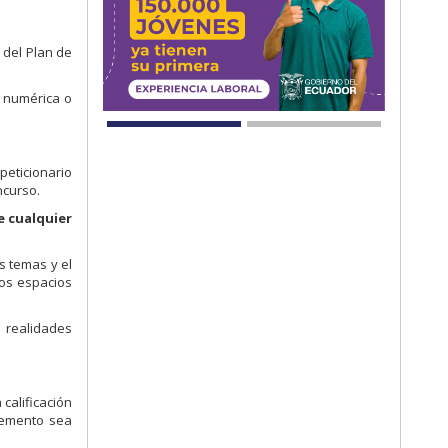
 del Plan de
a numérica o
peticionario
ncurso.
e cualquier
s temas y el
los espacios
 realidades
 calificación
lemento sea