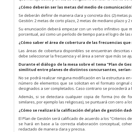
¿Cómo deberán ser las metas del medio de comunicación
Se deberán definir de manera clara y concreta dos (2) metas par
Gestión: 2 metas de corto plazo, 2 metas de mediano plazo y 2 
Su enunciación deberá empezar con un verbo infinitivo que m
porcentual, así como un período de tiempo para el logro de las
¿Cómo saber el área de cobertura de las frecuencias que
Las áreas de cobertura disponibles se encuentran descritas 
debe seleccionar la frecuencia y el área a servir que más se a
Durante el diálogo de la mesa sobre el tema “Plan de Ges
similitud entre planes de distintos concursantes, serían 
No se podrá realizar ninguna modificación en la estructura en 
número de elementos que se solicitan en el formato original 
designados a ser completados. Caso contrario se procederá a l
Además, si se detectara cualquier copia de forma (no de f
similares, por ejemplo las religiosas), se puntuará con cero a lo
¿Cómo se realizará la calificación del plan de gestión dad
El Plan de Gestión será calificado de acuerdo a los “Criterios d
se hará en base a la correcta elaboración conceptual, cohe
redactado de manera clara y precisa.