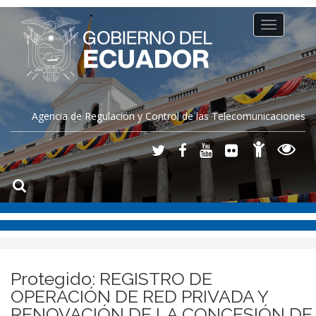
Toggle
navigation
Agencia de Regulación y Control de las Telecomunicaciones
Protegido: REGISTRO DE
OPERACIÓN DE RED PRIVADA Y
RENOVACIÓN DE LA CONCESIÓN DE