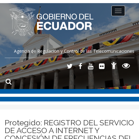
Toggle
navigation
Agencia de Regulación y Control de las Telecomunicaciones
Protegido: REGISTRO DEL SERVICIO
DE ACCESO A INTERNET Y
CONCESIÓN DE FRECUENCIAS DEL