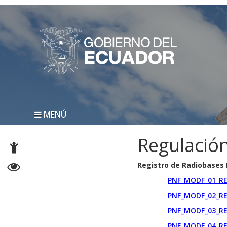
MENÚ
Regulación
Registro de Radiobases
PNF_MODF_01_RE
PNF_MODF_02_RE
PNF_MODF_03_RE
PNF_MODF_04_RE