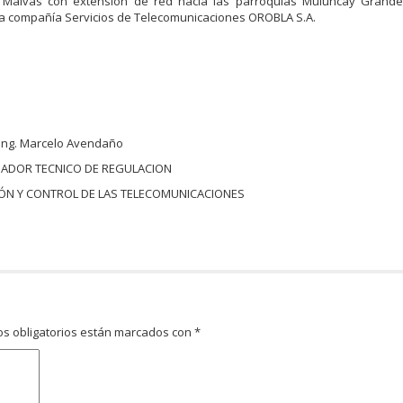
 Malvas con extensión de red hacia las parroquias Muluncay Grande
 la compañía Servicios de Telecomunicaciones OROBLA S.A.
Ing. Marcelo Avendaño
ADOR TECNICO DE REGULACION
ÓN Y CONTROL DE LAS TELECOMUNICACIONES
s obligatorios están marcados con
*