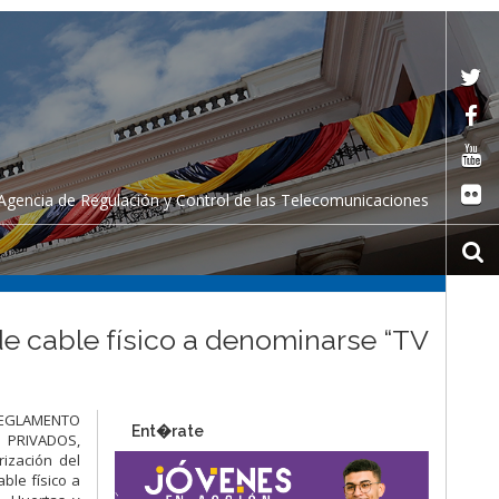
Agencia de Regulación y Control de las Telecomunicaciones
de cable físico a denominarse “TV
 “REGLAMENTO
Ent�rate
 PRIVADOS,
ización del
ble físico a