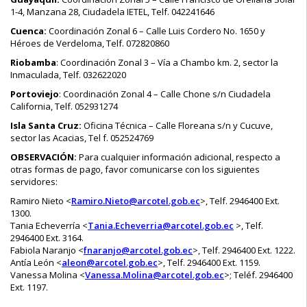
1-4, Manzana 28, Ciudadela IETEL, Telf. 042241646
Cuenca:
Coordinación Zonal 6 – Calle Luis Cordero No. 1650 y
Héroes de Verdeloma, Telf. 072820860
Riobamba
: Coordinación Zonal 3 – Vía a Chambo km. 2, sector la
Inmaculada, Telf. 032622020
Portoviejo
: Coordinación Zonal 4 – Calle Chone s/n Ciudadela
California, Telf. 052931274
Isla Santa Cruz:
Oficina Técnica – Calle Floreana s/n y Cucuve,
sector las Acacias, Tel f. 052524769
OBSERVACIÓN:
Para cualquier información adicional, respecto a
otras formas de pago, favor comunicarse con los siguientes
servidores:
Ramiro Nieto <
Ramiro.Nieto@arcotel.gob.ec
>, Telf. 2946400 Ext.
1300.
Tania Echeverría <
Tania.Echeverria@arcotel.gob.ec
>, Telf.
2946400 Ext. 3164.
Fabiola Naranjo <
fnaranjo@arcotel.gob.ec
>, Telf. 2946400 Ext. 1222.
Antía León <
aleon@arcotel.gob.ec
>, Telf. 2946400 Ext. 1159.
Vanessa Molina <
Vanessa.Molina@arcotel.gob.ec
>; Teléf. 2946400
Ext. 1197.