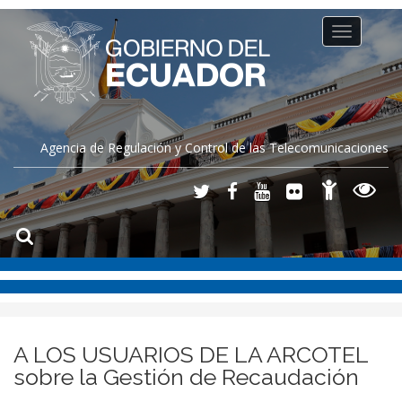
Toggle
navigation
Agencia de Regulación y Control de las Telecomunicaciones
A LOS USUARIOS DE LA ARCOTEL
sobre la Gestión de Recaudación