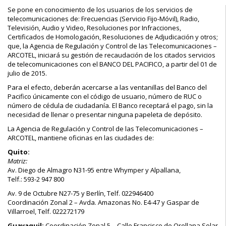
Se pone en conocimiento de los usuarios de los servicios de
telecomunicaciones de: Frecuencias (Servicio Fijo-Móvil), Radio,
Televisión, Audio y Video, Resoluciones por Infracciones,
Certificados de Homologación, Resoluciones de Adjudicación y otros;
que, la Agencia de Regulación y Control de las Telecomunicaciones –
ARCOTEL, iniciará su gestión de recaudación de los citados servicios
de telecomunicaciones con el BANCO DEL PACIFICO, a partir del 01 de
julio de 2015.
Para el efecto, deberán acercarse a las ventanillas del Banco del
Pacifico únicamente con el código de usuario, número de RUC o
número de cédula de ciudadanía. El Banco receptará el pago, sin la
necesidad de llenar o presentar ninguna papeleta de depósito.
La Agencia de Regulación y Control de las Telecomunicaciones –
ARCOTEL, mantiene oficinas en las ciudades de:
Quito:
Matriz:
Av. Diego de Almagro N31-95 entre Whymper y Alpallana,
Telf.: 593-2 947 800
Av. 9 de Octubre N27-75 y Berlín, Telf. 022946400
Coordinación Zonal 2 – Avda. Amazonas No. E4-47 y Gaspar de
Villarroel, Telf. 022272179
Guayaquil:
Coordinación Zonal 5 – Calle Francisco de Orellana Solar