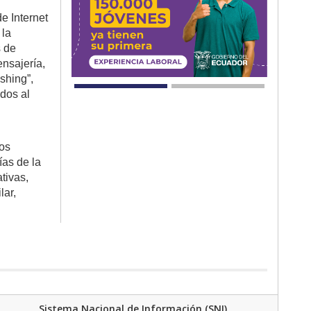
e Internet
 la
s de
ensajería,
shing”,
dos al
vos
ías de la
tivas,
lar,
Sistema Nacional de Información (SNI)