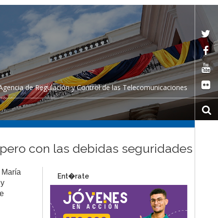
Agencia de Regulación y Control de las Telecomunicaciones
t pero con las debidas seguridades
 María
Ent�rate
 y
de