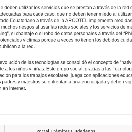
 deben utilizar los servicios que se prestan a través de la red d
decuadas para cada caso, que no deben tener miedo al utilizar
 Estado Ecuatoriano a través de la ARCOTEL implementa medida
 muchos riesgos al usar las redes sociales y los servicios de m
g”, el chantaje o el robo de datos personales a través del “Phi
otenciales víctimas porque a veces no tienen los debidos cuida
publican a la red.
volución de las tecnologías se consolidó el concepto de “nati
e a los niños y niñas. Este grupo social, gracias a las Tecnolog
ción para los trabajos escolares, juega con aplicaciones educa
s padres y maestros se enfrentan a una encrucijada y deben vigi
 en Internet.
Portal Trámites Ciudadanos