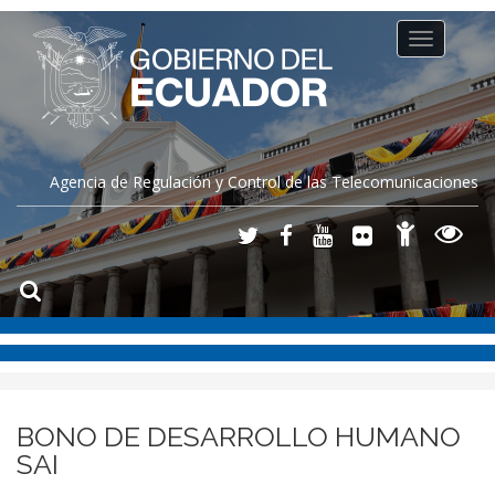
Toggle
navigation
Agencia de Regulación y Control de las Telecomunicaciones
BONO DE DESARROLLO HUMANO
SAI