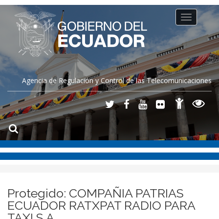
Toggle
navigation
Agencia de Regulación y Control de las Telecomunicaciones
Protegido: COMPAÑIA PATRIAS
ECUADOR RATXPAT RADIO PARA
TAXI S.A.