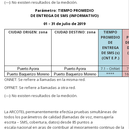
(—):
No existen resultados de la medición.
Parámetro: TIEMPO PROMEDIO
DE ENTREGA DE SMS (INFORMATIVO)
01 – 31 de julio de 2019
CIUDAD ORIGEN: zona
CIUDAD DESTINO: zona
TIEMPO
PROMEDIO
P
DE
D
ENTREGA
D
DE SMS (s)
(CNT E.P.)
7.1 –
OnNet
7
Puerto Ayora
Puerto Ayora
****
16
Puerto Baquerizo Moreno
Puerto Baquerizo Moreno
ONNET:
Se refiere a llamadas en la misma red.
OFFNET:
Se refiere a llamadas a otra red.
(—):
No existen resultados de la medición.
La ARCOTEL permanentemente efectúa pruebas simultáneas de
todos los parámetros de calidad (llamadas de voz, mensajería
escrita – SMS, cobertura, datos) desde 85 puntos a
escala nacional en aras de contribuir al mejoramiento continuo de la