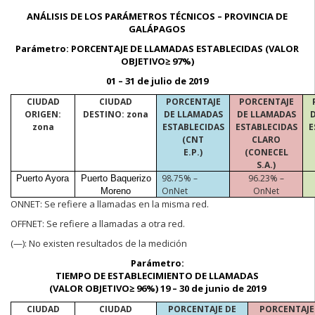
ANÁLISIS DE
LOS PARÁMETROS TÉCNICOS – PROVINCIA DE
GALÁPAGOS
Parámetro:
PORCENTAJE DE LLAMADAS ESTABLECIDAS (VALOR
OBJETIVO≥ 97%)
01 –
31 de julio de 2019
CIUDAD
CIUDAD
PORCENTAJE
PORCENTAJE
ORIGEN:
DESTINO: zona
DE LLAMADAS
DE LLAMADAS
zona
ESTABLECIDAS
ESTABLECIDAS
E
(CNT
CLARO
E.P.)
(CONECEL
S.A.)
98.75% –
96.23% –
Puerto Ayora
Puerto Baquerizo
OnNet
OnNet
Moreno
O
NNET:
Se refiere a llamadas en la misma red.
OFFNET:
Se refiere a llamadas a otra red.
(—):
No existen resultados de la medición
Parámetro:
TIEMPO DE ESTABLECIMIENTO DE LLAMADAS
(VALOR OBJETIVO≥ 96%) 19 – 30 de junio de 2019
CIUDAD
CIUDAD
PORCENTAJE DE
PORCENTAJE