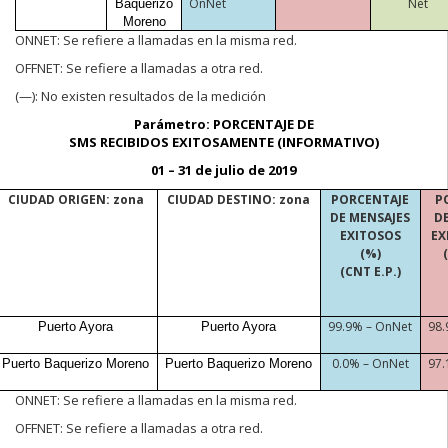
OnNet
Net
Baquerizo
Moreno
ONNET:
Se refiere a llamadas en la misma red.
OFFNET:
Se refiere a llamadas a otra red.
(—):
No existen resultados de la medición
Parámetro: PORCENTAJE DE
SMS RECIBIDOS EXITOSAMENTE (INFORMATIVO)
01 – 31 de julio de 2019
CIUDAD ORIGEN: zona
CIUDAD DESTINO: zona
PORCENTAJE
P
DE MENSAJES
D
EXITOSOS
EX
(%)
(CNT E.P.)
99.9% –
OnNet
98
Puerto Ayora
Puerto Ayora
0.0% –
OnNet
97
Puerto Baquerizo Moreno
Puerto Baquerizo Moreno
ONNE
T:
Se refiere a llamadas en la misma red.
OFFNET:
Se refiere a llamadas a otra red.