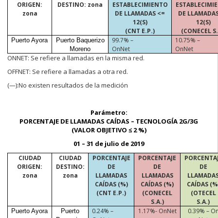
ORIGEN:
DESTINO: zona
ESTABLECIMIENTO
ESTABLECIMI
zona
DE LLAMADAS <=
DE LLAMADAS
12(S)
12(S)
(CNT E.P.)
(CONECEL S.
99.7% –
10.75% –
Puerto Ayora
Puerto Baquerizo
OnNet
OnNet
Moreno
ONNET:
Se refiere a llamadas en la misma red.
OFFNET:
Se refiere a llamadas a otra red.
(—):No
existen resultados de la medición
Parámetro:
PORCENTAJE DE LLAMADAS CAÍDAS – TECNOLOGÍA 2G/3G
(VALOR OBJETIVO ≤ 2 %)
01 – 31 de julio de 2019
CIUDAD
CIUDAD
PORCENTAJE
PORCENTAJE
PORCENTA
ORIGEN:
DESTINO:
DE
DE
DE
zona
zona
LLAMADAS
LLAMADAS
LLAMADA
CAÍDAS (%)
CAÍDAS (%)
CAÍDAS (%
(CNT E.P.)
(CONECEL
(OTECEL
S.A.)
S.A.)
0.24% –
1.17%-
OnNet
0.39% –
O
Puerto Ayora
Puerto